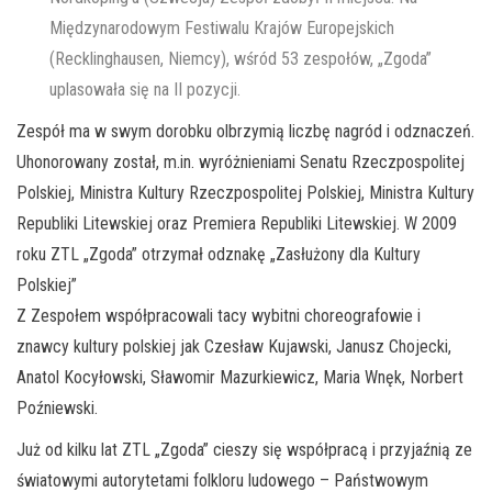
Międzynarodowym Festiwalu Krajów Europejskich
(Recklinghausen, Niemcy), wśród 53 zespołów, „Zgoda”
uplasowała się na II pozycji.
Zespół ma w swym dorobku olbrzymią liczbę nagród i odznaczeń.
Uhonorowany został, m.in. wyróżnieniami Senatu Rzeczpospolitej
Polskiej, Ministra Kultury Rzeczpospolitej Polskiej, Ministra Kultury
Republiki Litewskiej oraz Premiera Republiki Litewskiej. W 2009
roku ZTL „Zgoda” otrzymał odznakę „Zasłużony dla Kultury
Polskiej”
Z Zespołem współpracowali tacy wybitni choreografowie i
znawcy kultury polskiej jak Czesław Kujawski, Janusz Chojecki,
Anatol Kocyłowski, Sławomir Mazurkiewicz, Maria Wnęk, Norbert
Poźniewski.
Już od kilku lat ZTL „Zgoda” cieszy się współpracą i przyjaźnią ze
światowymi autorytetami folkloru ludowego – Państwowym