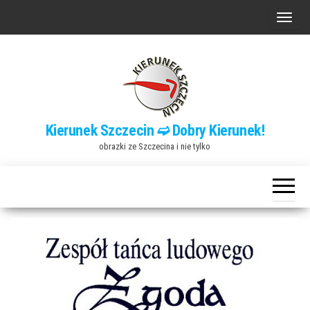
Przejdź
P
do
r
treści
z
e
ł
ą
Kierunek Szczecin ➫ Dobry Kierunek!
c
obrazki ze Szczecina i nie tylko
z
n
a
w
i
g
a
c