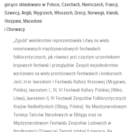
gorąco oklaskiwano w Polsce, Czechach, Niemczech, Francji,
Szwecji, Anglii, Węgrzech, Włoszech, Grecji, Norwegii, Irlandii,
Hiszpanii, Macedonii
i Chorwacji.
„Zgoda” wielokrotnie reprezentowała Litwę na wielu
renomowanych międzynarodowych festiwalach
folklorystycznych, jak również jest częstym uczestnikiem
krajowych festiwali i przeglądów. Zespół niejednokrotnie
wyróżniano na wielu prestiżowych festiwalach i konkursach.
Jest, m.in. laureatem I Festiwalu Kultury Kresowej (Mrągowo,
Polska), laureatem I , III, VI Festiwali Kultury Polskiej (Wilno,
Litwa), laureatem II, IV Festiwali Zespołów Folklorystycznych
Krajów Nadbałtyckich (Elbląg, Polska). Na Międzynarodowym
Turnieju Tańców Narodowych w Elblągu oraz na
Międzynarodowym Festiwalu Zespołów Ludowych w
Nordkoping’u (Szwecja) Zespół zdobył II miejsca. Na