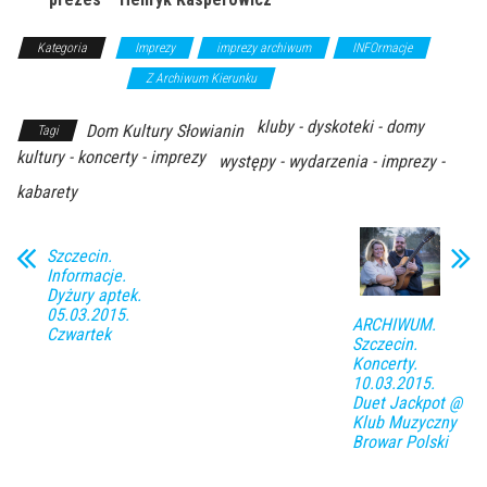
Kategoria
Imprezy
imprezy archiwum
INFOrmacje
występy/kabarety
Z Archiwum Kierunku
kluby - dyskoteki - domy
Dom Kultury Słowianin
Tagi
kultury - koncerty - imprezy
występy - wydarzenia - imprezy -
kabarety
Szczecin.
Informacje.
Dyżury aptek.
05.03.2015.
ARCHIWUM.
Czwartek
Szczecin.
Koncerty.
10.03.2015.
Duet Jackpot @
Klub Muzyczny
Browar Polski