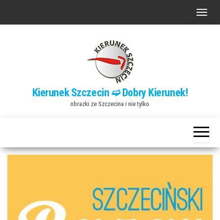
Przejdź
P
do
r
treści
z
e
ł
ą
Kierunek Szczecin ➫ Dobry Kierunek!
c
obrazki ze Szczecina i nie tylko
z
n
a
w
i
g
a
c