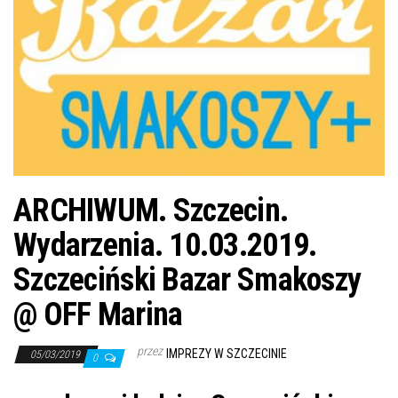
j
ę
ARCHIWUM. Szczecin.
Wydarzenia. 10.03.2019.
Szczeciński Bazar Smakoszy
@ OFF Marina
przez
IMPREZY W SZCZECINIE
05/03/2019
0