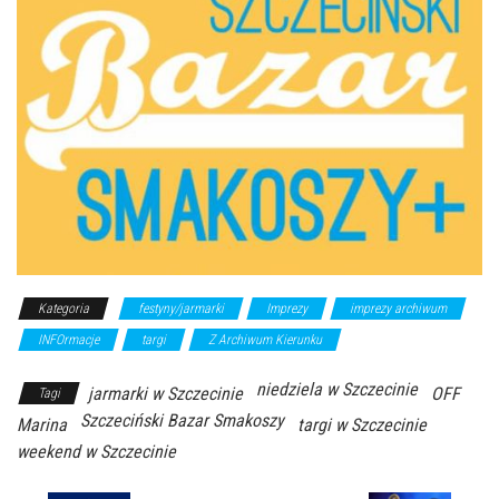
Kategoria
festyny/jarmarki
Imprezy
imprezy archiwum
INFOrmacje
targi
Z Archiwum Kierunku
niedziela w Szczecinie
jarmarki w Szczecinie
OFF
Tagi
Szczeciński Bazar Smakoszy
Marina
targi w Szczecinie
weekend w Szczecinie