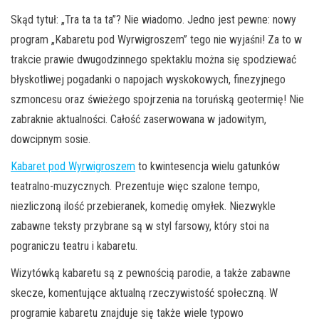
Skąd tytuł: „Tra ta ta ta”? Nie wiadomo. Jedno jest pewne: nowy
program „Kabaretu pod Wyrwigroszem” tego nie wyjaśni! Za to w
trakcie prawie dwugodzinnego spektaklu można się spodziewać
błyskotliwej pogadanki o napojach wyskokowych, finezyjnego
szmoncesu oraz świeżego spojrzenia na toruńską geotermię! Nie
zabraknie aktualności. Całość zaserwowana w jadowitym,
dowcipnym sosie.
Kabaret pod Wyrwigroszem
to kwintesencja wielu gatunków
teatralno-muzycznych. Prezentuje więc szalone tempo,
niezliczoną ilość przebieranek, komedię omyłek. Niezwykle
zabawne teksty przybrane są w styl farsowy, który stoi na
pograniczu teatru i kabaretu.
Wizytówką kabaretu są z pewnością parodie, a także zabawne
skecze, komentujące aktualną rzeczywistość społeczną. W
programie kabaretu znajduje się także wiele typowo