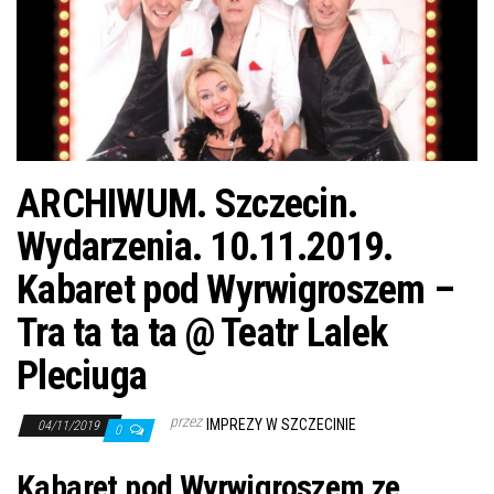
j
ę
ARCHIWUM. Szczecin.
Wydarzenia. 10.11.2019.
Kabaret pod Wyrwigroszem –
Tra ta ta ta @ Teatr Lalek
Pleciuga
przez
IMPREZY W SZCZECINIE
04/11/2019
0
Kabaret pod Wyrwigroszem ze