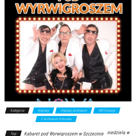
Kategoria
Imprezy
imprezy archiwum
INFOrmacje
występy/kabarety
Z Archiwum Kierunku
niedziela w
Kabaret pod Wyrwigroszem w Szczecinie
Tagi