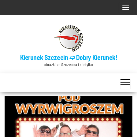
Przejdź
P
do
r
treści
z
e
ł
ą
Kierunek Szczecin ➫ Dobry Kierunek!
c
obrazki ze Szczecina i nie tylko
z
n
a
w
i
g
a
c