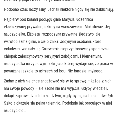
Podobno czas leczy rany. Jednak niektóre nigdy się nie zabliźniają.
Najpierw pod kołami pociągu ginie Marysia, uczennica
ekskluzywnej prywatnej szkoły na warszawskim Mokotowie. Jej
nauczycielka, Elżbieta, rozpoczyna prywatne śledztwo, ale
wkrótce sama ginie, a ciało znika. Jedynymi osobami, które
cokolwiek widziały, są Gniewomir, nieprzystosowany społecznie
chłopak zafascynowany seryjnymi zabójcami, i Klementyna,
nauczycielka na życiowym zakręcie, której wydaje się, że praca w
poważanej szkole to uśmiech od losu. Nic bardziej mylnego.
Żadne z nich nie chce angażować się w tę sprawę – każde z nich
ma swoje powody – ale żadne nie ma wyjścia. Gdyby wiedzieli,
dokąd zaprowadzi ich to śledztwo, nigdy by się na to nie odważyli.
Szkoła okazuje się pełna tajemnic. Podobnie jak pracujący w niej
nauczyciele…