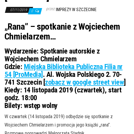
przez
IMPREZY W SZCZECINIE
07/11/2019
0
„Rana” – spotkanie z
Wojciechem
Chmielarzem
…
Wydarzenie:
Spotkanie autorskie z
Wojciechem Chmielarzem
Gdzie:
Miejska Biblioteka Publiczna Filia nr
54 [ProMedia]
. Al. Wojska Polskiego 2. 70-
741 Szczecin [
zobacz w google street view
]
Kiedy:
14 listopada 2019 (czwartek), start
godz. 18:00
Bilety:
wstęp wolny
W czwartek (14 listopada 2019) odbędzie się spotkanie z
Wojciechem Chmielarzem i promocja jego książki „rana”.
Rozmowę poprowadzi Małgorzata Stadnik.