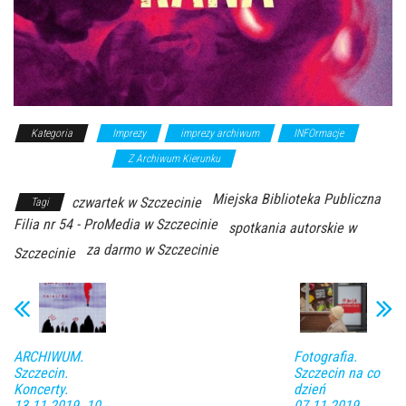
Kategoria
Imprezy
imprezy archiwum
INFOrmacje
wykłady/spotkania
Z Archiwum Kierunku
Miejska Biblioteka Publiczna
czwartek w Szczecinie
Tagi
Filia nr 54 - ProMedia w Szczecinie
spotkania autorskie w
za darmo w Szczecinie
Szczecinie
ARCHIWUM.
Fotografia.
Szczecin.
Szczecin na co
Koncerty.
dzień
13.11.2019. 10
07.11.2019