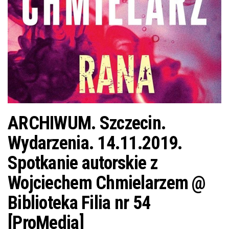
j
ę
ARCHIWUM. Szczecin.
Wydarzenia. 14.11.2019.
Spotkanie autorskie z
Wojciechem Chmielarzem @
Biblioteka Filia nr 54
[ProMedia]