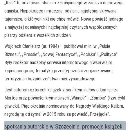
„Rana” to bezlitosne studium zła uśpionego w zaciszu domowego
ogniska. Niepokojące i mroczne, odsłania najgłębiej skrywane
tajemnice, o których nikt nie chce mówić. Nowa powieść jednego
z najwyżej ocenianych i najchętniej czytanych współczesnych
pisarzy odziera z wszelkich złudzeń.
Wojciech Chmielarz (ur. 1984) – publikował m.in. w „Pulsie
Biznesu”, „Pressie”, „Nowej Fantastyce”, „Pocisku” i „Polityce”.
Były redaktor naczelny serwisu internetowego niwserwis.pl,
zajmującego się tematyką przestępczości zorganizowanej,
terroryzmu i bezpieczeństwa międzynarodowego.
Jest autorem czterech książek z serii kryminałów o komisarzu
Mortce oraz powieści kryminalnych „Wampir” i „Zombie” (tzw. cykl
gliwicki). Pięciokrotnie nominowany do Nagrody Wielkiego Kalibru,
nagrodę tę otrzymał w 2015 roku za powieść „Przejęcie”.
spotkania autorskie w Szczecinie, promocje książek