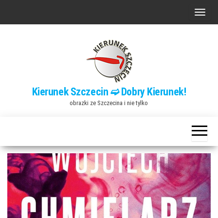
Przejdź
P
do
r
treści
z
e
ł
ą
Kierunek Szczecin ➫ Dobry Kierunek!
c
obrazki ze Szczecina i nie tylko
z
n
a
w
i
g
a
c