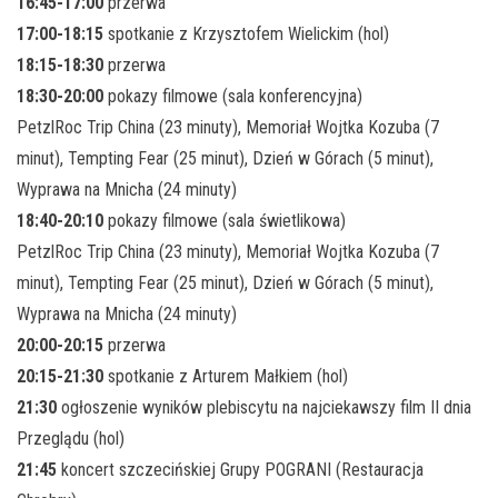
16:45-17:00
przerwa
17:00-18:15
spotkanie z Krzysztofem Wielickim (hol)
18:15-18:30
przerwa
18:30-20:00
pokazy filmowe (sala konferencyjna)
PetzlRoc Trip China (23 minuty), Memoriał Wojtka Kozuba (7
minut), Tempting Fear (25 minut), Dzień w Górach (5 minut),
Wyprawa na Mnicha (24 minuty)
18:40-20:10
pokazy filmowe (sala świetlikowa)
PetzlRoc Trip China (23 minuty), Memoriał Wojtka Kozuba (7
minut), Tempting Fear (25 minut), Dzień w Górach (5 minut),
Wyprawa na Mnicha (24 minuty)
20:00-20:15
przerwa
20:15-21:30
spotkanie z Arturem Małkiem (hol)
21:30
ogłoszenie wyników plebiscytu na najciekawszy film II dnia
Przeglądu (hol)
21:45
koncert szczecińskiej Grupy POGRANI (Restauracja