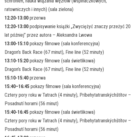
schronień, nauka wiązania węzłów (wspinaczkowych,
ratowniczych i innych) (sala zielona)
12:20-13:00
przerwa
12:20-13:00
podpisywanie książki „Zwyciężyć znaczy przeżyć 20
lat później” przez autora – Aleksandra Lwowa
13:00-15:10
pokazy filmowe (sala konferencyjna)
Dragon’s Back Race (67 minut), Fine line (52 minuty)
13:10-15:20
pokazy filmowe (sala świetlikowa)
Dragon’s Back Race (67 minut), Fine line (52 minuty)
15:10-15:40
przerwa
15:40–16:45
pokazy filmowe (sala konferencyjna)
Cztery pory roku w Tatrach (4 minuty), Príbehytatranskýchštítov –
Posadnutí horami (56 minut)
15:40-16:45
pokazy filmowe (sala świetlikowa)
Cztery pory roku w Tatrach (4 minuty), Príbehytatranskýchštítov –
Posadnutí horami (56 minut)