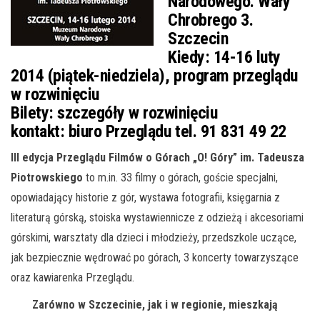
Narodowego. Wały
Chrobrego 3.
Szczecin
Kiedy:
14-16 luty
2014 (piątek-niedziela), program przeglądu
w rozwinięciu
Bilety:
szczegóły w rozwinięciu
kontakt:
biuro Przeglądu tel. 91 831 49 22
III edycja Przeglądu Filmów o Górach „O! Góry” im. Tadeusza
Piotrowskiego
to m.in. 33 filmy o górach, goście specjalni,
opowiadający historie
z gór, wystawa fotografii, księgarnia z
literaturą górską, stoiska wystawiennicze z odzieżą i akcesoriami
górskimi, warsztaty dla dzieci i młodzieży, przedszkole uczące,
jak bezpiecznie wędrować po górach, 3 koncerty towarzyszące
oraz kawiarenka Przeglądu.
Zarówno w Szczecinie, jak i w regionie, mieszkają