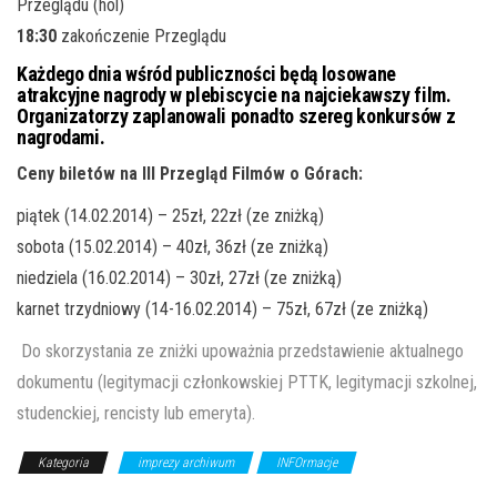
Przeglądu (hol)
18:30
zakończenie Przeglądu
Każdego dnia wśród publiczności będą losowane
atrakcyjne nagrody w plebiscycie na najciekawszy film.
Organizatorzy zaplanowali ponadto szereg konkursów z
nagrodami.
Ceny biletów na III Przegląd Filmów o Górach:
piątek (14.02.2014) – 25zł, 22zł (ze zniżką)
sobota (15.02.2014) – 40zł, 36zł (ze zniżką)
niedziela (16.02.2014) – 30zł, 27zł (ze zniżką)
karnet trzydniowy (14-16.02.2014) – 75zł, 67zł (ze zniżką)
Do skorzystania ze zniżki upoważnia przedstawienie aktualnego
dokumentu (legitymacji członkowskiej PTTK, legitymacji szkolnej,
studenckiej, rencisty lub emeryta).
Kategoria
imprezy archiwum
INFOrmacje
Z Archiwum
Kierunku