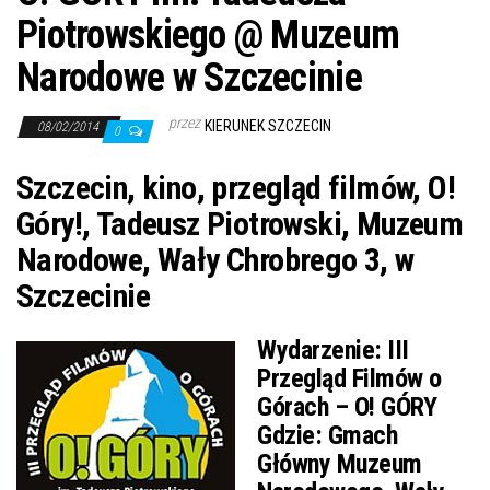
Piotrowskiego @ Muzeum
Narodowe w Szczecinie
przez
KIERUNEK SZCZECIN
08/02/2014
0
Szczecin, kino, przegląd filmów, O!
Góry!, Tadeusz Piotrowski, Muzeum
Narodowe, Wały Chrobrego 3, w
Szczecinie
Wydarzenie:
III
Przegląd Filmów o
Górach – O! GÓRY
Gdzie:
Gmach
Główny Muzeum