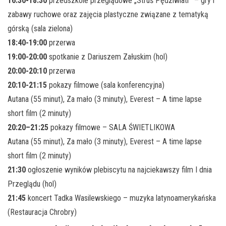
16:30-18:30
przedszkole przeglądowe „Struś Pędziwiatr” – gry i
zabawy ruchowe oraz zajęcia plastyczne związane z tematyką
górską (sala zielona)
18:40-19:00
przerwa
19:00-20:00
spotkanie z Dariuszem Załuskim (hol)
20:00-20:10
przerwa
20:10-21:15
pokazy filmowe (sala konferencyjna)
Autana (55 minut), Za mało (3 minuty), Everest – A time lapse
short film (2 minuty)
20:20–21:25
pokazy filmowe – SALA ŚWIETLIKOWA
Autana (55 minut), Za mało (3 minuty), Everest – A time lapse
short film (2 minuty)
21:30
ogłoszenie wyników plebiscytu na najciekawszy film I dnia
Przeglądu (hol)
21:45
koncert Tadka Wasilewskiego – muzyka latynoamerykańska
(Restauracja Chrobry)