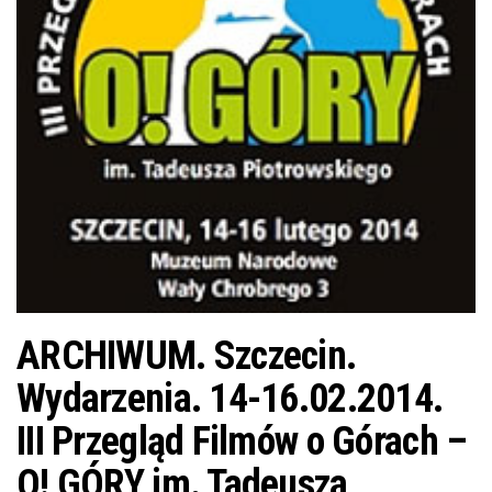
j
ę
ARCHIWUM. Szczecin.
Wydarzenia. 14-16.02.2014.
III Przegląd Filmów o Górach –
O! GÓRY im. Tadeusza