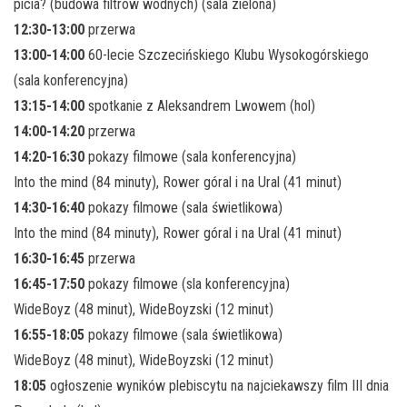
picia? (budowa filtrów wodnych) (sala zielona)
12:30-13:00
przerwa
13:00-14:00
60-lecie Szczecińskiego Klubu Wysokogórskiego
(sala konferencyjna)
13:15-14:00
spotkanie z Aleksandrem Lwowem (hol)
14:00-14:20
przerwa
14:20-16:30
pokazy filmowe (sala konferencyjna)
Into the mind (84 minuty), Rower góral i na Ural (41 minut)
14:30-16:40
pokazy filmowe (sala świetlikowa)
Into the mind (84 minuty), Rower góral i na Ural (41 minut)
16:30-16:45
przerwa
16:45-17:50
pokazy filmowe (sla konferencyjna)
WideBoyz (48 minut), WideBoyzski (12 minut)
16:55-18:05
pokazy filmowe (sala świetlikowa)
WideBoyz (48 minut), WideBoyzski (12 minut)
18:05
ogłoszenie wyników plebiscytu na najciekawszy film III dnia