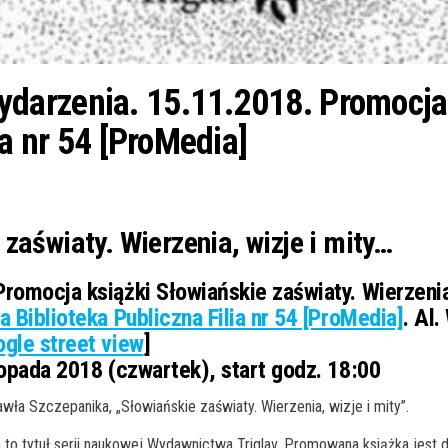
arzenia. 15.11.2018. Promocja 
ia nr 54 [ProMedia]
zaświaty. Wierzenia, wizje i mity…
romocja książki Słowiańskie zaświaty. Wierzenia,
a Biblioteka Publiczna Filia nr 54 [ProMedia]
. Al
gle street view
]
opada 2018 (czwartek), start godz. 18:00
wła Szczepanika, „Słowiańskie zaświaty. Wierzenia, wizje i mity”.
 to tytuł serii naukowej Wydawnictwa Triglav. Promowana książka jest 