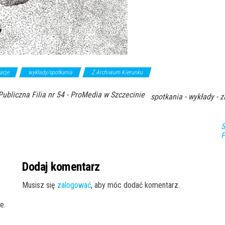
acje
wykłady/spotkania
Z Archiwum Kierunku
Publiczna Filia nr 54 - ProMedia w Szczecinie
spotkania - wykłady - z
S
P
Dodaj komentarz
Musisz się
zalogować
, aby móc dodać komentarz.
e.