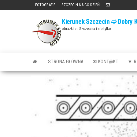
Przejdź
FOTOGRAFIE
SZCZECIN NA CO DZIEŃ
do
Kierunek Szczecin ➫ Dobry K
treści
obrazki ze Szczecina i nie tylko
STRONA GŁÓWNA
✉ KONT@KT
▼ R