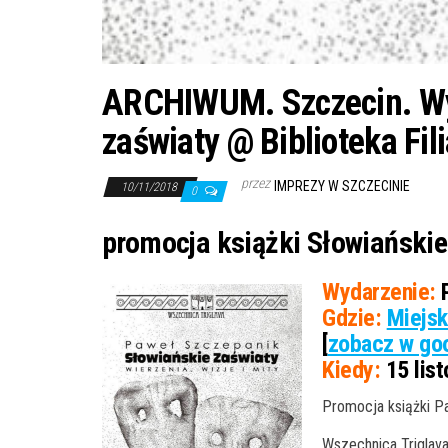
ARCHIWUM. Szczecin. Wyd
zaświaty @ Biblioteka Fil
przez
IMPREZY W SZCZECINIE
10/11/2018
0
promocja książki Słowiańskie 
Wydarzenie:
P
Gdzie:
Miejsk
[
zobacz w goo
Kiedy:
15 list
Promocja książki Pa
Wszechnica Triglava