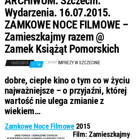
ARCHIWUM. Szczecin.
Wydarzenia. 16.07.2015.
ZAMKOWE NOCE FILMOWE –
Zamieszkajmy razem @
Zamek Książąt Pomorskich
przez
IMPREZY W SZCZECINIE
13/07/2015
0
dobre, ciepłe kino o tym co w życiu
najważniejsze – o przyjaźni, której
wartość nie ulega zmianie z
wiekiem…
Zamkowe Noce Filmowe
2015
Film:
Zamieszkajmy