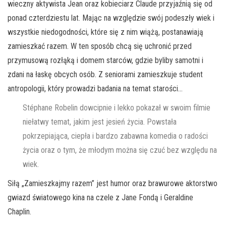
wieczny aktywista Jean oraz kobieciarz Claude przyjaźnią się od
ponad czterdziestu lat. Mając na względzie swój podeszły wiek i
wszystkie niedogodności, które się z nim wiążą, postanawiają
zamieszkać razem. W ten sposób chcą się uchronić przed
przymusową rozłąką i domem starców, gdzie byliby samotni i
zdani na łaskę obcych osób. Z seniorami zamieszkuje student
antropologii, który prowadzi badania na temat starości…
Stéphane Robelin dowcipnie i lekko pokazał w swoim filmie
niełatwy temat, jakim jest jesień życia. Powstała
pokrzepiająca, ciepła i bardzo zabawna komedia o radości
życia oraz o tym, że młodym można się czuć bez względu na
wiek.
Siłą „Zamieszkajmy razem” jest humor oraz brawurowe aktorstwo
gwiazd światowego kina na czele z Jane Fondą i Geraldine
Chaplin.