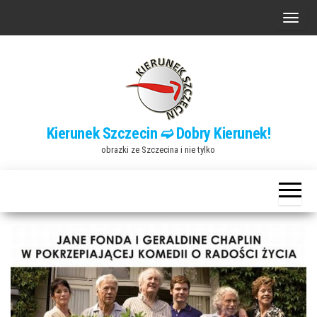
Przejdź
P
do
r
treści
z
e
ł
ą
Kierunek Szczecin ➫ Dobry Kierunek!
c
obrazki ze Szczecina i nie tylko
z
n
a
w
i
g
a
c