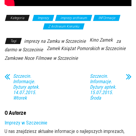
Kategoria
Imprezy
imprezy archiwum
INFOrmacje
kino/projekcje filmowe
Z Archiwum Kierunku
Kino Zamek
imprezy na Zamku w Szczecinie
za
Tagi
Zamek Książat Pomorskich w Szczecinie
darmo w Szczecinie
Zamkowe Noce Filmowe w Szczecinie
Szczecin.
Szczecin.
Informacje.
Informacje.
Dyżury aptek.
Dyżury aptek.
14.07.2015.
15.07.2015.
Wtorek
Środa
O Autorze
Imprezy w Szczecinie
U nas znajdziesz aktualne informacje o najlepszych imprezach,