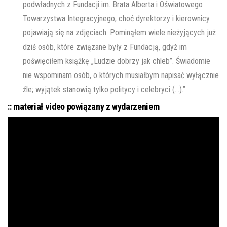
podwładnych z Fundacji im. Brata Alberta i Oświatowego
Towarzystwa Integracyjnego, choć dyrektorzy i kierownicy
pojawiają się na zdjęciach. Pominąłem wiele nieżyjących już
dziś osób, które związane były z Fundacją, gdyż im
poświęciłem książkę „Ludzie dobrzy jak chleb”. Świadomie
nie wspominam osób, o których musiałbym napisać wyłącznie
źle; wyjątek stanowią tylko politycy i celebryci (…).”
:: materiał video powiązany z wydarzeniem