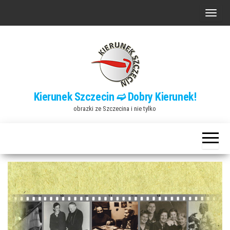
Przejdź
P
do
r
treści
z
e
ł
ą
Kierunek Szczecin ➫ Dobry Kierunek!
c
obrazki ze Szczecina i nie tylko
z
n
a
w
i
g
a
c