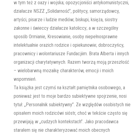
w tym też z oazy i wojska; opozycjoniści antykomunistyczni,
działacze NSZZ „Solidarność”, politycy, samorządowcy,
artyści, pisarze i ludzie mediów; biskupi, księża, siostry
zakonne i świeccy działacze katoliccy; a w szczególny
sposób Ormianie, Kresowianie, osoby niepełnosprawne
intelektualnie orazich rodzice i opiekunowie; dobroczyńcy,
pracownicy i wolontariusze Fundacjiim. Brata Alberta i innych
organizacji charytatywnych. Razem tworzą moją przeszłość
– wielobarwną mozaikę charakterów, emocji i moich
wspomnień.
Ta książka jest czymś na kształt pamiętnika osobowego, a
ponieważ jest to moje bardzo subiektywne spojrzenie, nosi
tytuł: „Personalnik subiektywny”. Ze względów osobistych nie
opisałem moich rodzicówi sióstr, choć w tekście często się
przewijają w „cudzych kontekstach”. Jako pracodawca
starałem się nie charakteryzować moich obecnych