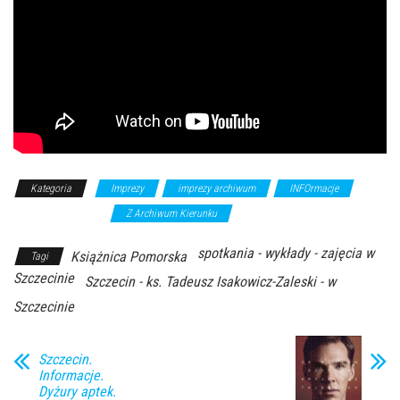
Kategoria
Imprezy
imprezy archiwum
INFOrmacje
wykłady/spotkania
Z Archiwum Kierunku
spotkania - wykłady - zajęcia w
Książnica Pomorska
Tagi
Szczecinie
Szczecin - ks. Tadeusz Isakowicz-Zaleski - w
Szczecinie
Szczecin.
Informacje.
Dyżury aptek.