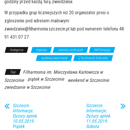
godziny przed każdą turą zwiedzania:
W przypadku grup liczniejszych niż 20 organizator prosi o
zgłoszenie pod adresem mailowym:
zwiedzanie@filharmonia.szczecin.pl lub pod numerem telefonu 48
91 431 07 27.
Kategoria
Imprezy
imprezy archiwum
INFOrmacje
wykłady/spotkania
wystawy/wernisaże
Z Archiwum Kierunku
Filharmonia im. Mieczysława Karłowicza w
Tagi
piątek w Szczecinie
Szczecinie
weekend w Szczecinie
zwiedzanie w Szczecinie
Szczecin.
Szczecin.
Informacje.
Informacje.
Dyżury aptek.
Dyżury aptek.
10.05.2019.
11.05.2019.
Piątek
Sobota