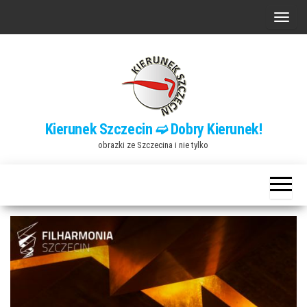
Przejdź
P
do
r
treści
z
e
ł
ą
Kierunek Szczecin ➫ Dobry Kierunek!
c
obrazki ze Szczecina i nie tylko
z
n
a
w
i
g
a
c