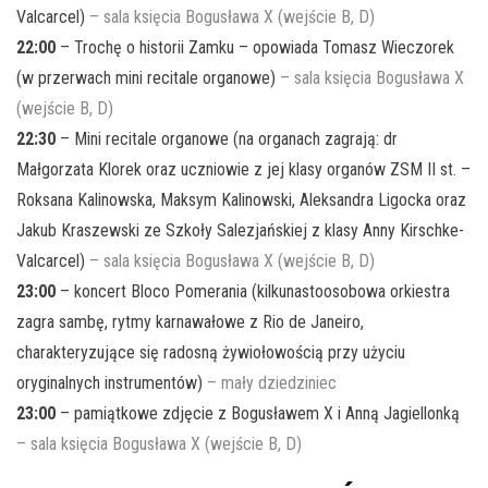
Valcarcel)
– sala księcia Bogusława X (wejście B, D)
22:00
– Trochę o historii Zamku – opowiada Tomasz Wieczorek
(w przerwach mini recitale organowe)
– sala księcia Bogusława X
(wejście B, D)
22:30
– Mini recitale organowe (na organach zagrają: dr
Małgorzata Klorek oraz uczniowie z jej klasy organów ZSM II st. –
Roksana Kalinowska, Maksym Kalinowski, Aleksandra Ligocka oraz
Jakub Kraszewski ze Szkoły Salezjańskiej z klasy Anny Kirschke-
Valcarcel)
– sala księcia Bogusława X (wejście B, D)
23:00
– koncert Bloco Pomerania (kilkunastoosobowa orkiestra
zagra sambę, rytmy karnawałowe z Rio de Janeiro,
charakteryzujące się radosną żywiołowością przy użyciu
oryginalnych instrumentów)
– mały dziedziniec
23:00
– pamiątkowe zdjęcie z Bogusławem X i Anną Jagiellonką
– sala księcia Bogusława X (wejście B, D)