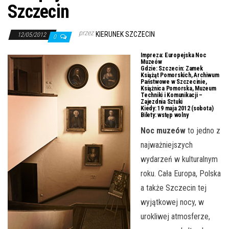
j
Szczecin
ę
przez
KIERUNEK SZCZECIN
12/05/2012
0
Impreza:
Europejska Noc
Muzeów
Gdzie:
Szczecin: Zamek
Książąt Pomorskich, Archiwum
Państwowe w Szczecinie,
Książnica Pomorska, Muzeum
Techniki i Komunikacji –
Zajezdnia Sztuki
Kiedy:
19 maja 2012 (sobota)
Bilety:
wstęp wolny
Noc muzeów
to jedno z
najważniejszych
wydarzeń w kulturalnym
roku. Cała Europa, Polska
a także Szczecin tej
wyjątkowej nocy, w
urokliwej atmosferze,