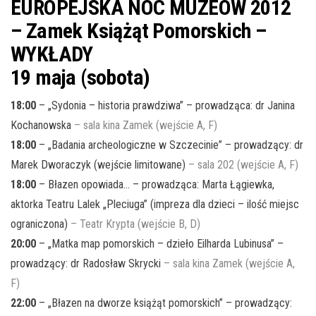
EUROPEJSKA NOC MUZEÓW 2012
– Zamek Książąt Pomorskich –
WYKŁADY
19 maja (sobota)
18:00
– „Sydonia – historia prawdziwa” – prowadząca: dr Janina
Kochanowska
– sala kina Zamek (wejście A, F)
18:00
– „Badania archeologiczne w Szczecinie” – prowadzący: dr
Marek Dworaczyk (wejście limitowane)
– sala 202 (wejście A, F)
18:00
– Błazen opowiada… – prowadząca: Marta Łągiewka,
aktorka Teatru Lalek „Pleciuga” (impreza dla dzieci – ilość miejsc
ograniczona)
– Teatr Krypta (wejście B, D)
20:00
– „Matka map pomorskich – dzieło Eilharda Lubinusa” –
prowadzący: dr Radosław Skrycki
– sala kina Zamek (wejście A,
F)
22:00
– „Błazen na dworze książąt pomorskich” – prowadzący: