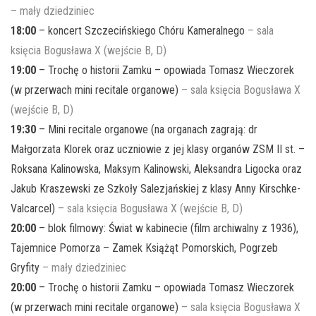
– mały dziedziniec
18:00
– koncert Szczecińskiego Chóru Kameralnego
– sala
księcia Bogusława X (wejście B, D)
19:00
– Trochę o historii Zamku – opowiada Tomasz Wieczorek
(w przerwach mini recitale organowe)
– sala księcia Bogusława X
(wejście B, D)
19:30
– Mini recitale organowe (na organach zagrają: dr
Małgorzata Klorek oraz uczniowie z jej klasy organów ZSM II st. –
Roksana Kalinowska, Maksym Kalinowski, Aleksandra Ligocka oraz
Jakub Kraszewski ze Szkoły Salezjańskiej z klasy Anny Kirschke-
Valcarcel)
– sala księcia Bogusława X (wejście B, D)
20:00
– blok filmowy: Świat w kabinecie (film archiwalny z 1936),
Tajemnice Pomorza – Zamek Książąt Pomorskich, Pogrzeb
Gryfity
– mały dziedziniec
20:00
– Trochę o historii Zamku – opowiada Tomasz Wieczorek
(w przerwach mini recitale organowe)
– sala księcia Bogusława X