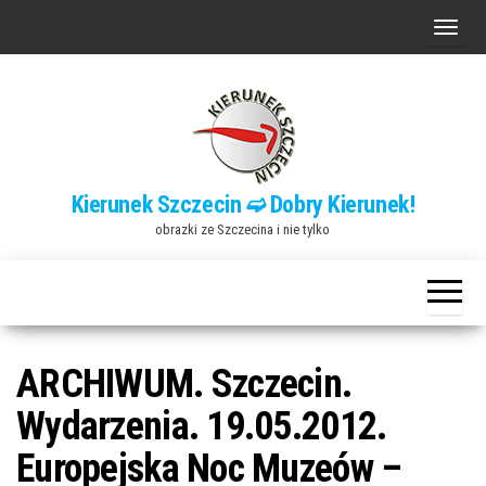
Przejdź
P
do
r
treści
z
e
ł
ą
Kierunek Szczecin ➫ Dobry Kierunek!
c
obrazki ze Szczecina i nie tylko
z
n
a
w
i
ARCHIWUM. Szczecin.
g
Wydarzenia. 19.05.2012.
a
Europejska Noc Muzeów –
c