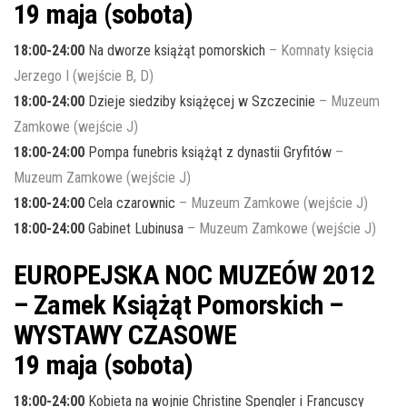
19 maja (sobota)
18:00-24:00
Na dworze książąt pomorskich
– Komnaty księcia
Jerzego I (wejście B, D)
18:00-24:00
Dzieje siedziby książęcej w Szczecinie
– Muzeum
Zamkowe (wejście J)
18:00-24:00
Pompa funebris książąt z dynastii Gryfitów
–
Muzeum Zamkowe (wejście J)
18:00-24:00
Cela czarownic
– Muzeum Zamkowe (wejście J)
18:00-24:00
Gabinet Lubinusa
– Muzeum Zamkowe (wejście J)
EUROPEJSKA NOC MUZEÓW 2012
– Zamek Książąt Pomorskich –
WYSTAWY CZASOWE
19 maja (sobota)
18:00-24:00
Kobieta na wojnie Christine Spengler i Francuscy