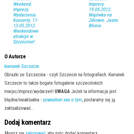
Weekend.
Imprezy.
Imprezy.
19.05.2012.
Wydarzenia.
Majówka na
Koncerty. 11-
Zdrowie. Jasne
13.05.2012.
Błonia
Weekendowe
atrakcje w
Szczecinie!
O Autorze
kierunek Szczecin
Obrazki ze Szczecina - czyli Szczecin na fotografiach. Kierunek
Szczecin to także bogate fotogalerie szczecińskich
miejsc/imprez/wydarzeń!
UWAGA
Jeżeli ta informacja jest
błędna/nieaktualna -
powiadom nas o tym
, postaramy się ją
zaktualizować...
Dodaj komentarz
Musisz się
zalogować
, aby móc dodać komentarz.