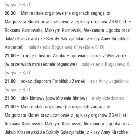
(wejście B, D)
20:30
– Mini recitale organowe (na organach zagrają: dr
Małgorzata Klorek oraz uczniowie z jej klasy organów ZSM II st. –
Roksana Kalinowska, Maksym Kalinowski, Aleksandra Ligocka oraz
Jakub Kraszewski ze Szkoły Salezjańskiej z klasy Anny Kirschke-
Valcarcel)
– sala księcia Bogusława X (wejście B, D)
21:00
– Trochę o historii Zamku – opowiada Tomasz Wieczorek
(w przerwach mini recitale organowe)
– sala księcia Bogusława X
(wejście B, D)
21:00
– pokaz diaporam Fotoklubu Zamek
– sala Anny Jagiellonki
(wejście B, D)
21:30
– blok filmowy (powtórzenie filmów)
– mały dziedziniec
21:30
– Mini recitale organowe (na organach zagrają: dr
Małgorzata Klorek oraz uczniowie z jej klasy organów ZSM II st. –
Roksana Kalinowska, Maksym Kalinowski, Aleksandra Ligocka oraz
Jakub Kraszewski ze Szkoły Salezjańskiej z klasy Anny Kirschke-