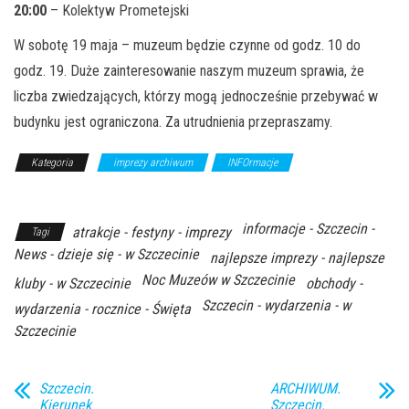
20:00
– Kolektyw Prometejski
W sobotę 19 maja – muzeum będzie czynne od godz. 10 do
godz. 19. Duże zainteresowanie naszym muzeum sprawia, że
liczba zwiedzających, którzy mogą jednocześnie przebywać w
budynku jest ograniczona. Za utrudnienia przepraszamy.
Kategoria
imprezy archiwum
INFOrmacje
Z Archiwum
Kierunku
informacje - Szczecin -
atrakcje - festyny - imprezy
Tagi
News - dzieje się - w Szczecinie
najlepsze imprezy - najlepsze
Noc Muzeów w Szczecinie
kluby - w Szczecinie
obchody -
Szczecin - wydarzenia - w
wydarzenia - rocznice - Święta
Szczecinie
Szczecin.
ARCHIWUM.
Kierunek
Szczecin.