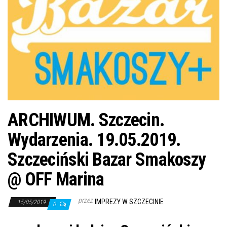
j
ę
ARCHIWUM. Szczecin.
Wydarzenia. 19.05.2019.
Szczeciński Bazar Smakoszy
@ OFF Marina
przez
IMPREZY W SZCZECINIE
15/05/2019
0