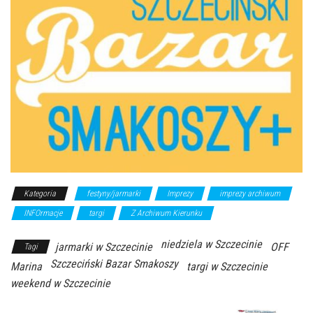
Kategoria
festyny/jarmarki
Imprezy
imprezy archiwum
INFOrmacje
targi
Z Archiwum Kierunku
niedziela w Szczecinie
jarmarki w Szczecinie
OFF
Tagi
Szczeciński Bazar Smakoszy
Marina
targi w Szczecinie
weekend w Szczecinie