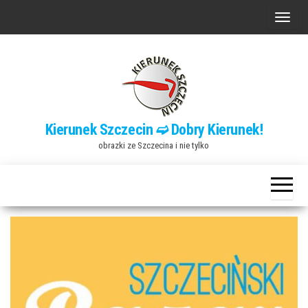
Przejdź
P
do
r
treści
z
e
ł
ą
Kierunek Szczecin ➫ Dobry Kierunek!
c
obrazki ze Szczecina i nie tylko
z
n
a
w
i
g
a
c