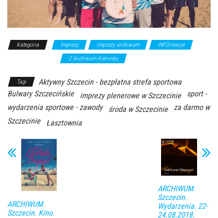
Kategoria
Imprezy
imprezy archiwum
INFOrmacje
wykłady/spotkania
Z Archiwum Kierunku
Aktywny Szczecin - bezpłatna strefa sportowa
Tagi
Bulwary Szczecińskie
sport -
imprezy plenerowe w Szczecinie
wydarzenia sportowe - zawody
za darmo w
środa w Szczecinie
Szczecinie
Łasztownia
ARCHIWUM.
Szczecin.
ARCHIWUM.
Wydarzenia. 22-
Szczecin. Kino.
24.08.2018.