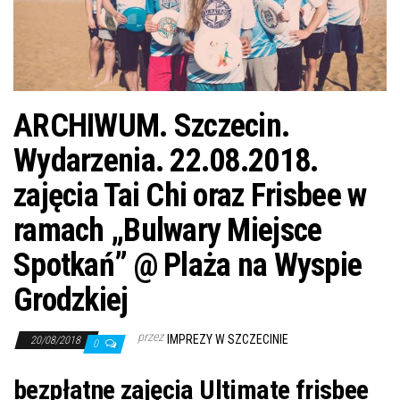
j
ę
ARCHIWUM. Szczecin.
Wydarzenia. 22.08.2018.
zajęcia Tai Chi oraz Frisbee w
ramach „Bulwary Miejsce
Spotkań” @ Plaża na Wyspie
Grodzkiej
przez
IMPREZY W SZCZECINIE
20/08/2018
0
bezpłatne zajęcia Ultimate frisbee