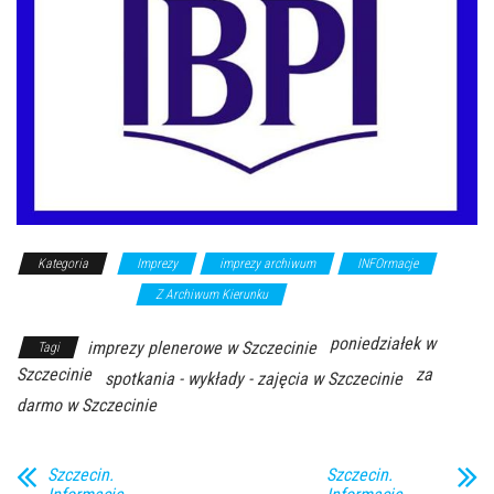
Kategoria
Imprezy
imprezy archiwum
INFOrmacje
wykłady/spotkania
Z Archiwum Kierunku
poniedziałek w
imprezy plenerowe w Szczecinie
Tagi
Szczecinie
za
spotkania - wykłady - zajęcia w Szczecinie
darmo w Szczecinie
Szczecin.
Szczecin.