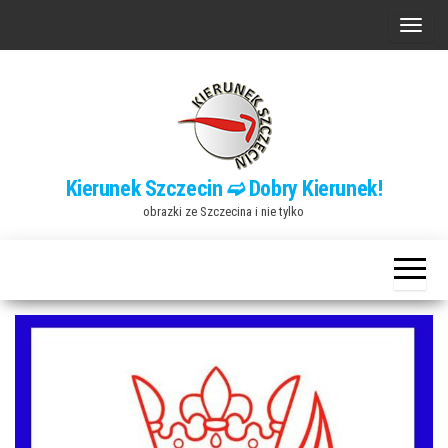
Przejdź
P
do
r
treści
z
e
ł
ą
Kierunek Szczecin ➫ Dobry Kierunek!
c
obrazki ze Szczecina i nie tylko
z
n
a
w
i
g
a
c