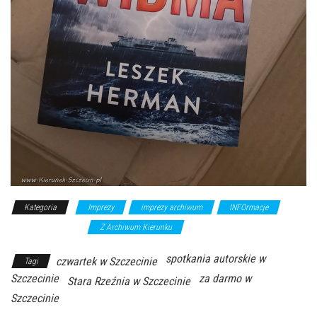
Kategoria
Imprezy
imprezy archiwum
INFOrmacje
wykłady/spotkania
Z Archiwum Kierunku
spotkania autorskie w
czwartek w Szczecinie
Tagi
Szczecinie
za darmo w
Stara Rzeźnia w Szczecinie
Szczecinie