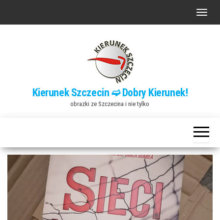
Przejdź
P
do
r
treści
z
e
ł
ą
Kierunek Szczecin ➫ Dobry Kierunek!
c
obrazki ze Szczecina i nie tylko
z
n
a
w
i
g
a
c