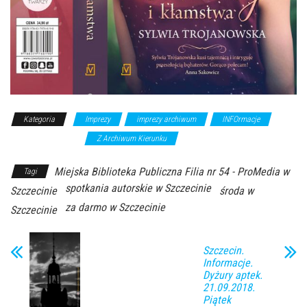
Kategoria
Imprezy
imprezy archiwum
INFOrmacje
wykłady/spotkania
Z Archiwum Kierunku
Miejska Biblioteka Publiczna Filia nr 54 - ProMedia w
Tagi
spotkania autorskie w Szczecinie
Szczecinie
środa w
za darmo w Szczecinie
Szczecinie
Szczecin.
Informacje.
Dyżury aptek.
21.09.2018.
Piątek