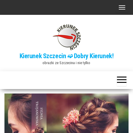
Przejdź
P
do
r
treści
z
e
ł
ą
Kierunek Szczecin ➫ Dobry Kierunek!
c
obrazki ze Szczecina i nie tylko
z
n
a
w
i
g
a
c