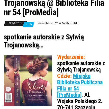
Trojanowską @ Biblioteka Filia
nr 54 [ProMedia]
przez
IMPREZY W SZCZECINIE
19/09/2018
0
spotkanie autorskie z Sylwią
Trojanowską…
Wydarzenie:
spotkanie autorskie z
Sylwią Trojanowską
Gdzie:
Miejska
Biblioteka Publiczna
Filia nr 54
[ProMedia]
. Al.
Wojska Polskiego 2.
70-741 Szczecin