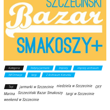
Kategoria
festyny/jarmarki
Imprezy
imprezy archiwum
INFOrmacje
targi
Z Archiwum Kierunku
niedziela w Szczecinie
jarmarki w Szczecinie
OFF
Tagi
Szczeciński Bazar Smakoszy
Marina
targi w Szczecinie
weekend w Szczecinie