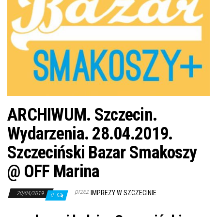
j
ę
ARCHIWUM. Szczecin.
Wydarzenia. 28.04.2019.
Szczeciński Bazar Smakoszy
@ OFF Marina
przez
IMPREZY W SZCZECINIE
20/04/2019
0