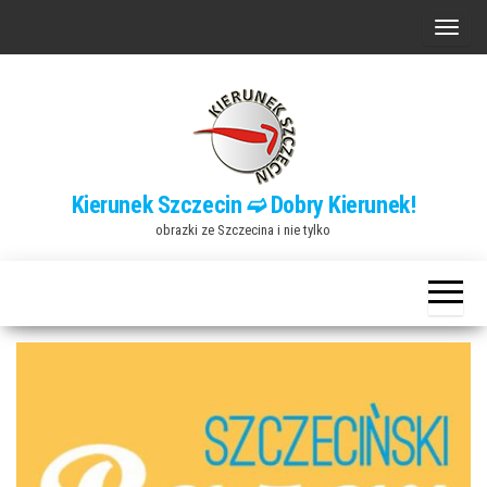
Przejdź
P
do
r
treści
z
e
ł
ą
Kierunek Szczecin ➫ Dobry Kierunek!
c
obrazki ze Szczecina i nie tylko
z
n
a
w
i
g
a
c