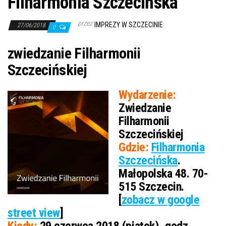
Filharmonia Szczecińska
przez
IMPREZY W SZCZECINIE
27/06/2018
0
zwiedzanie Filharmonii
Szczecińskiej
Wydarzenie:
Zwiedzanie
Filharmonii
Szczecińskiej
Gdzie:
Filharmonia
Szczecińska
.
Małopolska 48. 70-
515 Szczecin.
[
zobacz w google
street view
]
Kiedy:
29 czerwca 2018 (piątek), godz.