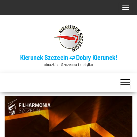
Przejdź
P
do
r
treści
z
e
ł
ą
Kierunek Szczecin ➫ Dobry Kierunek!
c
obrazki ze Szczecina i nie tylko
z
n
a
w
i
g
a
c