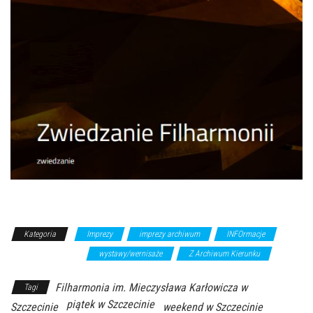
Kategoria
Imprezy
imprezy archiwum
INFOrmacje
wykłady/spotkania
wystawy/wernisaże
Z Archiwum Kierunku
Filharmonia im. Mieczysława Karłowicza w
Tagi
piątek w Szczecinie
Szczecinie
weekend w Szczecinie