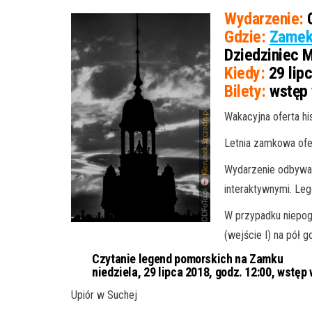
Wydarzenie:
C
Gdzie:
Zamek
Dziedziniec 
Kiedy:
29 lipc
Bilety:
wstęp 
Wakacyjna oferta h
Letnia zamkowa ofe
Wydarzenie odbywać 
interaktywnymi. Leg
W przypadku niepogo
(wejście I) na pół 
Czytanie legend pomorskich na Zamku
niedziela, 29 lipca 2018, godz. 12:00, wstęp
Upiór w Suchej