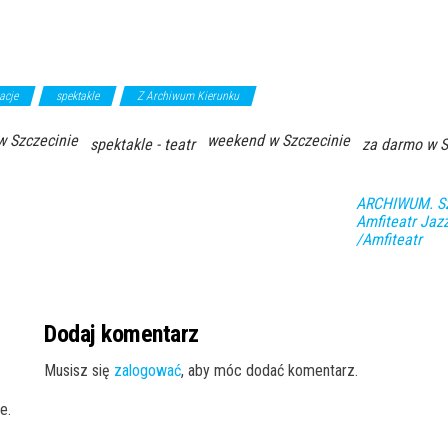
acje
spektakle
Z Archiwum Kierunku
w Szczecinie
weekend w Szczecinie
spektakle - teatr
za darmo w S
ARCHIWUM. Szc
Amfiteatr Jazz
/Amfiteatr
Dodaj komentarz
Musisz się
zalogować
, aby móc dodać komentarz.
e.