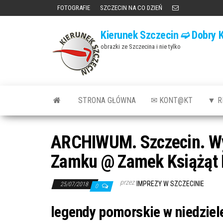
Przejdź
FOTOGRAFIE
SZCZECIN NA CO DZIEŃ
do
Kierunek Szczecin ➫ Dobry K
treści
obrazki ze Szczecina i nie tylko
STRONA GŁÓWNA
✉ KONT@KT
▼ R
ARCHIWUM. Szczecin. Wyd
Zamku @ Zamek Książąt
przez
IMPREZY W SZCZECINIE
25/07/2018
0
legendy pomorskie w niedzie