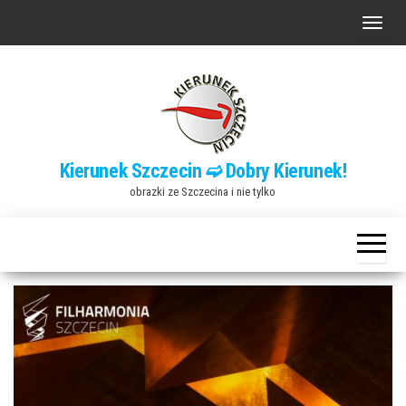
Przejdź
P
do
r
treści
z
e
ł
ą
Kierunek Szczecin ➫ Dobry Kierunek!
c
obrazki ze Szczecina i nie tylko
z
n
a
w
i
g
a
c