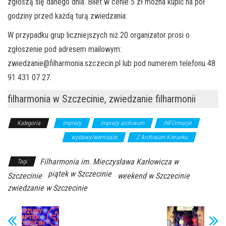
zgłoszą się danego dnia. Bilet w cenie 5 zł można kupić na pół
godziny przed każdą turą zwiedzania:
W przypadku grup liczniejszych niż 20 organizator prosi o
zgłoszenie pod adresem mailowym:
zwiedzanie@filharmonia.szczecin.pl lub pod numerem telefonu 48
91 431 07 27.
filharmonia w Szczecinie, zwiedzanie filharmonii
Kategoria
Imprezy
imprezy archiwum
INFOrmacje
wykłady/spotkania
wystawy/wernisaże
Z Archiwum Kierunku
Filharmonia im. Mieczysława Karłowicza w
Tagi
piątek w Szczecinie
Szczecinie
weekend w Szczecinie
zwiedzanie w Szczecinie