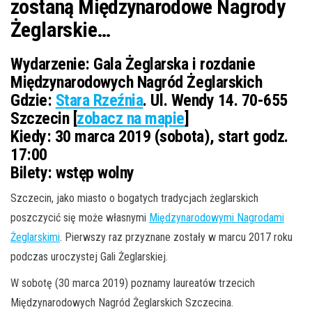
zostaną Międzynarodowe Nagrody
Żeglarskie…
Wydarzenie:
Gala Żeglarska i rozdanie
Międzynarodowych Nagród Żeglarskich
Gdzie:
Stara Rzeźnia
. Ul. Wendy 14. 70-655
Szczecin [
zobacz na mapie
]
Kiedy:
30 marca 2019 (sobota), start godz.
17:00
Bilety:
wstęp wolny
Szczecin, jako miasto o bogatych tradycjach żeglarskich
poszczycić się może własnymi
Międzynarodowymi Nagrodami
Żeglarskimi
. Pierwszy raz przyznane zostały w marcu 2017 roku
podczas uroczystej Gali Żeglarskiej.
W sobotę (30 marca 2019) poznamy laureatów trzecich
Międzynarodowych Nagród Żeglarskich Szczecina.