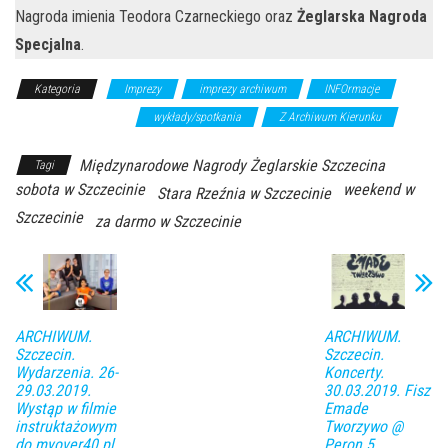
Nagroda imienia Teodora Czarneckiego oraz
Żeglarska Nagroda
Specjalna
.
Kategoria
Imprezy
imprezy archiwum
INFOrmacje
wydarzenia sportowe
wykłady/spotkania
Z Archiwum Kierunku
Międzynarodowe Nagrody Żeglarskie Szczecina
Tagi
sobota w Szczecinie
weekend w
Stara Rzeźnia w Szczecinie
Szczecinie
za darmo w Szczecinie
ARCHIWUM.
ARCHIWUM.
Szczecin.
Szczecin.
Wydarzenia. 26-
Koncerty.
29.03.2019.
30.03.2019. Fisz
Wystąp w filmie
Emade
instruktażowym
Tworzywo @
do myover40.pl,
Peron 5