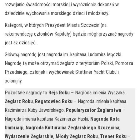
rozwijanie świadomości morskiej i wyróżnienie dokonań w
dziedzinie wychowania morskiego dzieci i młodzieży.
Kategorii, w których Prezydent Miasta Szczecin (na
rekomendację członków Kapituły) będzie mógł przyznać nagrody
jest aż dziesięć.
Główną nagrodę jest nagroda im. kapitana Ludomira Mączki.
Nagrodę tą może otrzymać żeglarz z terytorium Polski, Pomorza
Przedniego, członek i wychowanek Stettiner Yacht Clubu i
polonijny.
Pozostałe nagrody to
Rejs Roku
– Nagroda imienia Wyszaka,
Żeglarz Roku
,
Regatowiec Roku
– Nagroda imienia kapitana
Kazimierza Kuby Jaworskiego,
Popularyzator Żeglarstwa
–
Nagroda imienia kapitana Kazimierza Haski,
Nagroda Kota
Umbriagi
,
Nagroda Kulturalna Żeglarskiego Szczecina
,
Wydarzenie Żeglarskie
,
Młody Żeglarz Roku
,
Trener Roku
–