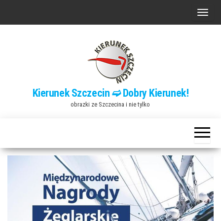
Przejdź
P
do
r
treści
z
e
ł
ą
Kierunek Szczecin ➫ Dobry Kierunek!
c
obrazki ze Szczecina i nie tylko
z
n
a
w
i
g
a
c