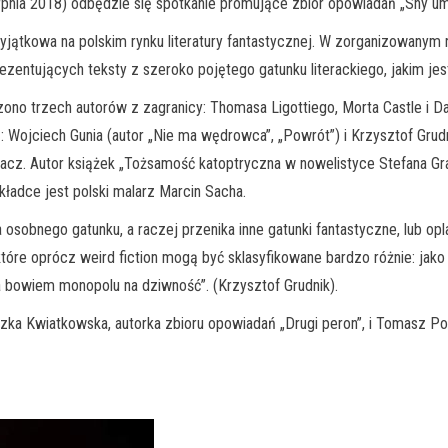
pnia 2018) odbędzie się spotkanie promujące zbiór opowiadań „Sny uma
wyjątkowa na polskim rynku literatury fantastycznej. W zorganizowany
ezentujących teksty z szeroko pojętego gatunku literackiego, jakim jest
no trzech autorów z zagranicy: Thomasa Ligottiego, Morta Castle i Da
ę: Wojciech Gunia (autor „Nie ma wędrowca”, „Powrót”) i Krzysztof Grud
łumacz. Autor książek „Tożsamość katoptryczna w nowelistyce Stefana G
 okładce jest polski malarz Marcin Sacha.
la osobnego gatunku, a raczej przenika inne gatunki fantastyczne, lub o
óre oprócz weird fiction mogą być sklasyfikowane bardzo różnie: jako sc
 bowiem monopolu na dziwność”. (Krzysztof Grudnik).
ka Kwiatkowska, autorka zbioru opowiadań „Drugi peron”, i Tomasz Poł