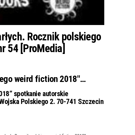
łych. Rocznik polskiego
 nr 54 [ProMedia]
ego weird fiction 2018″…
018” spotkanie autorskie
. Wojska Polskiego 2. 70-741 Szczecin