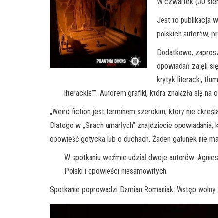
W czwartek (30 sier
Jest to publikacja 
polskich autorów, pr
Dodatkowo, zaproszo
opowiadań zajęli si
krytyk literacki, t
literackie””. Autorem grafiki, która znalazła się na
„Weird fiction jest terminem szerokim, który nie okreś
Dlatego w „Snach umarłych” znajdziecie opowiadania, kt
opowieść gotycka lub o duchach. Żaden gatunek nie ma
W spotkaniu weźmie udział dwoje autorów: Agniesz
Polski i opowieści niesamowitych.
Spotkanie poprowadzi Damian Romaniak. Wstęp wolny.