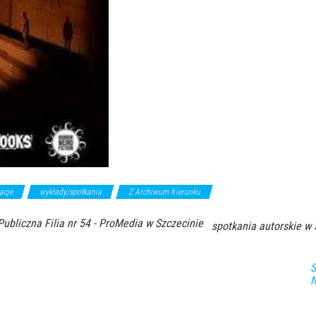
acje
wykłady/spotkania
Z Archiwum Kierunku
Publiczna Filia nr 54 - ProMedia w Szczecinie
spotkania autorskie w 
S
N