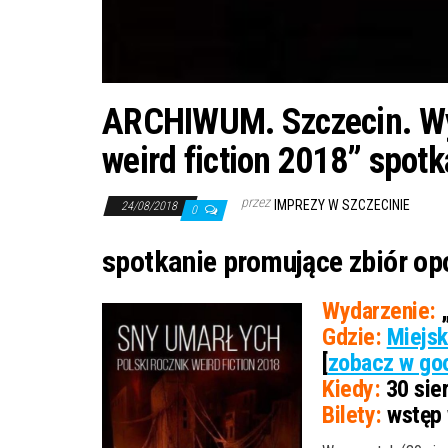
ARCHIWUM. Szczecin. Wyd
weird fiction 2018” spotk
przez
IMPREZY W SZCZECINIE
24/08/2018
0
spotkanie promujące zbiór op
Wydarzenie:
„
Gdzie:
Miejsk
[
zobacz w goo
Kiedy:
30 sier
Bilety:
wstęp 