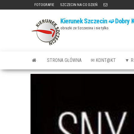
Przejdź
FOTOGRAFIE
SZCZECIN NA CO DZIEŃ
do
Kierunek Szczecin ➫ Dobry K
treści
obrazki ze Szczecina i nie tylko
STRONA GŁÓWNA
✉ KONT@KT
▼ R