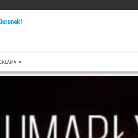
ierunek!
EKLAMA ▼