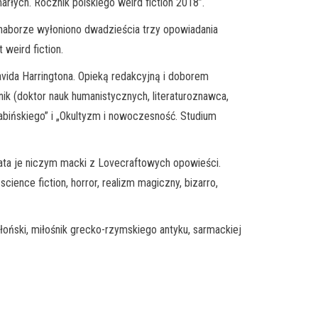
rłych. Rocznik polskiego weird fiction 2018”.
m naborze wyłoniono dwadzieścia trzy opowiadania
 weird fiction.
vida Harringtona. Opieką redakcyjną i doborem
nik (doktor nauk humanistycznych, literaturoznawca,
rabińskiego” i „Okultyzm i nowoczesność. Studium
plata je niczym macki z Lovecraftowych opowieści.
ience fiction, horror, realizm magiczny, bizarro,
oński, miłośnik grecko-rzymskiego antyku, sarmackiej