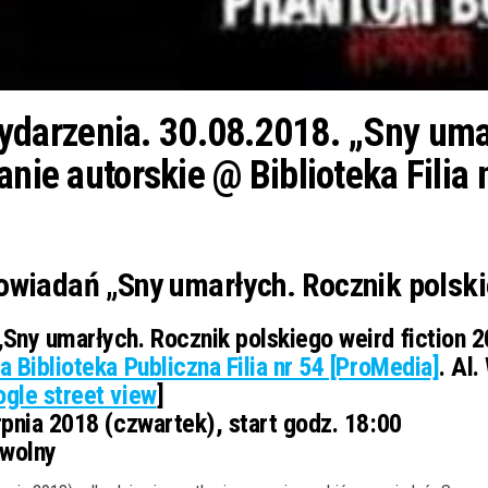
arzenia. 30.08.2018. „Sny umar
anie autorskie @ Biblioteka Filia
owiadań „Sny umarłych. Rocznik polski
Sny umarłych. Rocznik polskiego weird fiction 2
a Biblioteka Publiczna Filia nr 54 [ProMedia]
. Al
gle street view
]
pnia 2018 (czwartek), start godz. 18:00
wolny