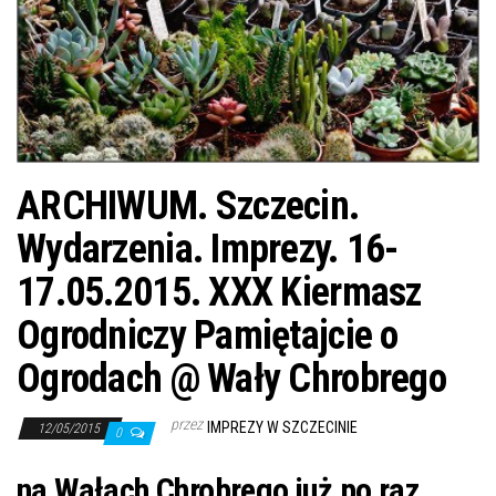
j
ę
ARCHIWUM. Szczecin.
Wydarzenia. Imprezy. 16-
17.05.2015. XXX Kiermasz
Ogrodniczy Pamiętajcie o
Ogrodach @ Wały Chrobrego
przez
IMPREZY W SZCZECINIE
12/05/2015
0
na Wałach Chrobrego już po raz