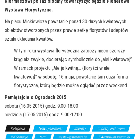
Kiermaszowi po raz siódmy towarzyszyć będzie Plenerowa
Wystawa Florystyczna.
Na placu Mickiewicza powstanie ponad 30 dużych kwiatowych
obiektów stworzonych przez prawie setkę florystów i adeptów
sztuki układania kwiatów.
W tym roku wystawa florystyczna zatoczy nieco szerszy
krąg niż zwykle, docierając symbolicznie do „alei kwiatowej”.
W ramach projektu „Ale ja kwitnę… {floryści w alei
kwiatowej}” w sobotę, 16 maja, powstanie tam duża forma
florystyczna, którą będzie można oglądać przez weekend.
Pamiętajcie o Ogrodach 2015
sobota (16.05.2015) godz. 9:00-18:00
niedziela (17.05.2015) godz. 9:00-17:00
Kategoria
festyny/jarmarki
Imprezy
imprezy archiwum
INFOrmacje
targi
wystawy/wernisaże
Z Archiwum Kierunku