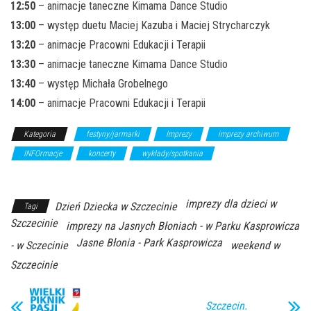
12:50
– animacje taneczne Kimama Dance Studio
13:00
– występ duetu Maciej Kazuba i Maciej Strycharczyk
13:20
– animacje Pracowni Edukacji i Terapii
13:30
– animacje taneczne Kimama Dance Studio
13:40
– występ Michała Grobelnego
14:00
– animacje Pracowni Edukacji i Terapii
Kategoria
festyny/jarmarki
Imprezy
imprezy archiwum
INFOrmacje
koncerty
wykłady/spotkania
Z Archiwum
Kierunku
imprezy dla dzieci w
Dzień Dziecka w Szczecinie
Tagi
Szczecinie
imprezy na Jasnych Błoniach - w Parku Kasprowicza
Jasne Błonia - Park Kasprowicza
- w Sczecinie
weekend w
Szczecinie
Szczecin.