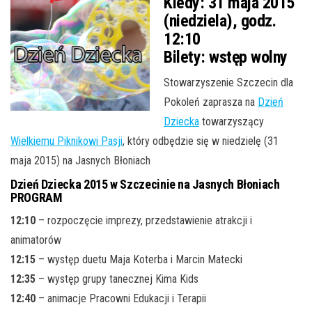
Kiedy:
31 maja 2015
(niedziela), godz.
12:10
Bilety:
wstęp wolny
Stowarzyszenie Szczecin dla
Pokoleń zaprasza na
Dzień
Dziecka
towarzyszący
Wielkiemu Piknikowi Pasji
, który odbędzie się w niedzielę (31
maja 2015) na Jasnych Błoniach
Dzień Dziecka 2015 w Szczecinie na Jasnych Błoniach
PROGRAM
12:10
– rozpoczęcie imprezy, przedstawienie atrakcji i
animatorów
12:15
– występ duetu Maja Koterba i Marcin Matecki
12:35
– występ grupy tanecznej Kima Kids
12:40
– animacje Pracowni Edukacji i Terapii