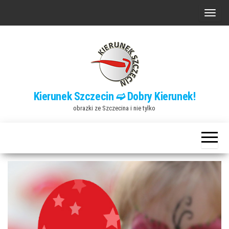
Przejdź
P
do
r
treści
z
e
ł
ą
Kierunek Szczecin ➫ Dobry Kierunek!
c
obrazki ze Szczecina i nie tylko
z
n
a
w
i
g
a
c