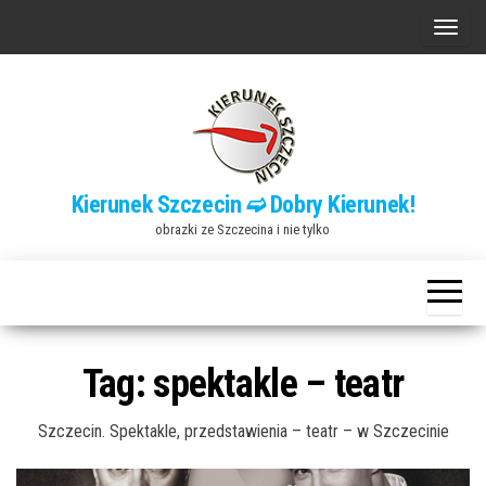
Przejdź
P
do
r
treści
z
e
ł
ą
Kierunek Szczecin ➫ Dobry Kierunek!
c
obrazki ze Szczecina i nie tylko
z
n
a
w
i
Tag:
spektakle – teatr
g
a
Szczecin. Spektakle, przedstawienia – teatr – w Szczecinie
c