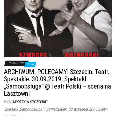
j
ę
06/09/2019
0
ARCHIWUM. POLECAMY! Szczecin. Teatr.
Spektakle. 30.09.2019. Spektakl
„Samoobsługa” @ Teatr Polski – scena na
Łasztowni
przez
IMPREZY W SZCZECINIE
Spektakl „Samoobsługa” | poniedziałek, 30 września 209 | bilety: