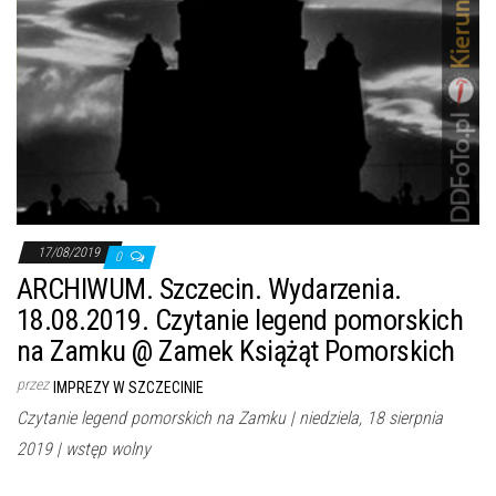
17/08/2019
0
ARCHIWUM. Szczecin. Wydarzenia.
18.08.2019. Czytanie legend pomorskich
na Zamku @ Zamek Książąt Pomorskich
przez
IMPREZY W SZCZECINIE
Czytanie legend pomorskich na Zamku | niedziela, 18 sierpnia
2019 | wstęp wolny