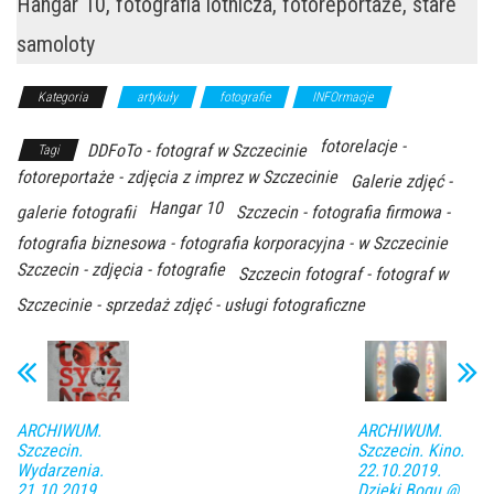
Hangar 10, fotografia lotnicza, fotoreportaże, stare
samoloty
Kategoria
artykuły
fotografie
INFOrmacje
fotorelacje -
DDFoTo - fotograf w Szczecinie
Tagi
fotoreportaże - zdjęcia z imprez w Szczecinie
Galerie zdjęć -
Hangar 10
galerie fotografii
Szczecin - fotografia firmowa -
fotografia biznesowa - fotografia korporacyjna - w Szczecinie
Szczecin - zdjęcia - fotografie
Szczecin fotograf - fotograf w
Szczecinie - sprzedaż zdjęć - usługi fotograficzne
ARCHIWUM.
ARCHIWUM.
Szczecin.
Szczecin. Kino.
Wydarzenia.
22.10.2019.
21.10.2019.
Dzięki Bogu @