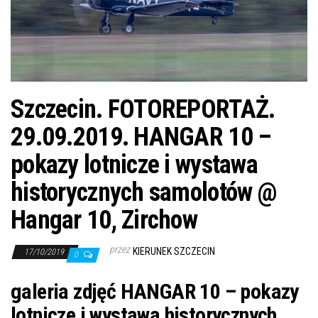
j
ę
Szczecin. FOTOREPORTAŻ.
29.09.2019. HANGAR 10 –
pokazy lotnicze i wystawa
historycznych samolotów @
Hangar 10, Zirchow
przez
KIERUNEK SZCZECIN
17/10/2019
0
galeria zdjęć HANGAR 10 – pokazy
lotnicze i wystawa historycznych