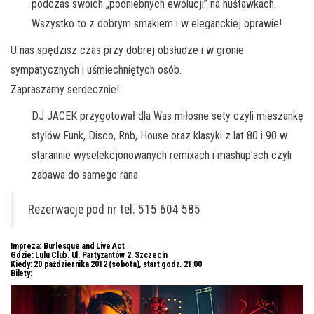
podczas swoich „podniebnych ewolucji” na huśtawkach.
Wszystko to z dobrym smakiem i w eleganckiej oprawie!
U nas spędzisz czas przy dobrej obsłudze i w gronie
sympatycznych i uśmiechniętych osób.
Zapraszamy serdecznie!
DJ JACEK przygotował dla Was miłosne sety czyli mieszankę
stylów Funk, Disco, Rnb, House oraz klasyki z lat 80 i 90 w
starannie wyselekcjonowanych remixach i mashup’ach czyli
zabawa do samego rana.
Rezerwacje pod nr tel. 515 604 585
Impreza:
Burlesque and Live Act
Gdzie:
Lulu Club. Ul. Partyzantów 2. Szczecin
Kiedy:
20 października 2012 (sobota), start godz. 21:00
Bilety: