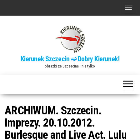
Przejdź
P
do
r
treści
z
e
ł
ą
Kierunek Szczecin ➫ Dobry Kierunek!
c
obrazki ze Szczecina i nie tylko
z
n
a
w
i
ARCHIWUM. Szczecin.
g
Imprezy. 20.10.2012.
a
Burlesque and Live Act. Lulu
c