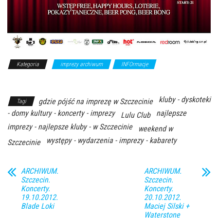
Kategoria
imprezy archiwum
INFOrmacje
Z Archiwum
Kierunku
kluby - dyskoteki
gdzie pójść na imprezę w Szczecinie
Tagi
- domy kultury - koncerty - imprezy
najlepsze
Lulu Club
imprezy - najlepsze kluby - w Szczecinie
weekend w
występy - wydarzenia - imprezy - kabarety
Szczecinie
ARCHIWUM.
ARCHIWUM.
Szczecin.
Szczecin.
Koncerty.
Koncerty.
19.10.2012.
20.10.2012.
Blade Loki
Maciej Silski +
Waterstone