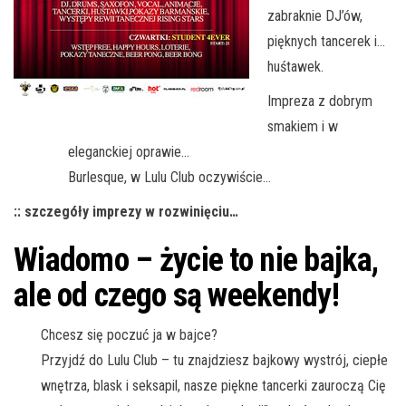
zabraknie DJ’ów,
pięknych tancerek i…
huśtawek.
Impreza z dobrym
smakiem i w
eleganckiej oprawie…
Burlesque, w Lulu Club oczywiście…
:: szczegóły imprezy w rozwinięciu…
Wiadomo – życie to nie bajka,
ale od czego są weekendy!
Chcesz się poczuć ja w bajce?
Przyjdź do Lulu Club – tu znajdziesz bajkowy wystrój, ciepłe
wnętrza, blask i seksapil, nasze piękne tancerki zauroczą Cię