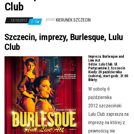
j
Club
ę
przez
KIERUNEK SZCZECIN
13/10/2012
0
Szczecin, imprezy, Burlesque, Lulu
Club
Impreza:
Burlesque and
Live Act
Gdzie:
Lulu Club. Ul.
Partyzantów 2. Szczecin
Kiedy:
20 października
(sobota), start godz. 21:00
Bilety:
W sobotę 6
października
2012 szczeciński
Lulu Club zaprasza na
imprezę na której z
pewnością nie