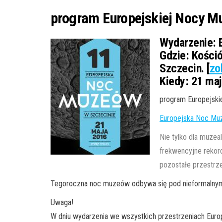
program Europejskiej Nocy Mu
Wydarzenie:
E
Gdzie:
Kośció
Szczecin. [
zo
Kiedy:
21 maj
program Europejski
Europejska Noc M
Nie tylko dla muze
frekwencyjne rekor
pozostałe przestrz
Tegoroczna noc muzeów odbywa się pod nieformalnym
Uwaga!
W dniu wydarzenia we wszystkich przestrzeniach Eu