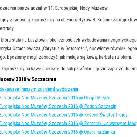
czecinie bierze udział w 11. Europejskiej Nocy Muzeów.
Trójcy z radością zapraszamy na ul. Energetyków 8. Kościół zaprojekto
ertrudy.
 która stała na Łasztowni, okolicznościach wybudowania neogotyckiego 
nryka Ostachiewicza „Chrystus w Getsemani”, opowiemy również legen
o, będziemy mogli zobaczyć, jak maluje się kawą, herbatą i ziołami.
zapraszamy na kawę i herbatę do sali parafialnej, gdzie zaprezentuje
Muzeów 2016 w Szczecinie
iekawsze [naszym zdaniem] wydarzenia
Europejska Noc Muzeów, Szczecin 2016 @ Urząd Miejski
 Europejska Noc Muzeów, Szczecin 2016 @ Pogoń Szczecin
Europejska Noc Muzeów, Szczecin 2016 @ Kościół Świętej Trójcy
 Europejska Noc Muzeów, Szczecin 2016 @ Pomorski Uniwersytet Med
 Europejska Noc Muzeów, Szczecin 2016 @ Opera na Zamku