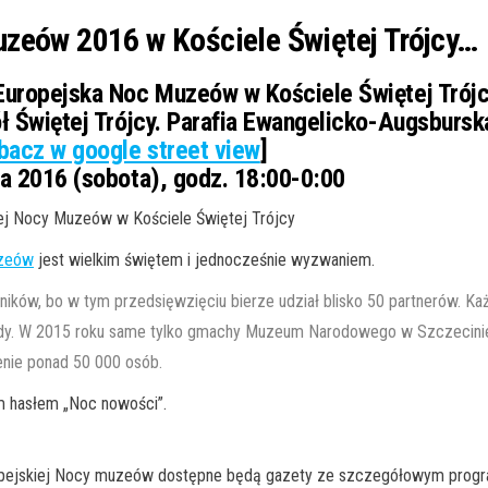
zeów 2016 w Kościele Świętej Trójcy…
uropejska Noc Muzeów w Kościele Świętej Trój
ł Świętej Trójcy. Parafia Ewangelicko-Augsbursk
bacz w google street view
]
a 2016 (sobota), godz. 18:00-0:00
ej Nocy Muzeów w Kościele Świętej Trójcy
uzeów
jest wielkim świętem i jednocześnie wyzwaniem.
alników, bo w tym przedsięwzięciu bierze udział blisko 50 partnerów.
dy. W 2015 roku same tylko gmachy Muzeum Narodowego w Szczecinie
enie ponad 50 000 osób.
 hasłem „Noc nowości”.
ropejskiej Nocy muzeów dostępne będą gazety ze szczegółowym prog