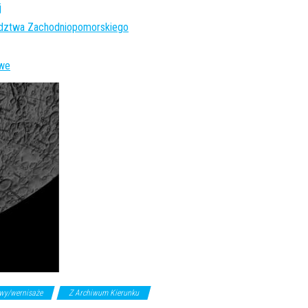
j
ództwa Zachodniopomorskiego
owe
wy/wernisaże
Z Archiwum Kierunku