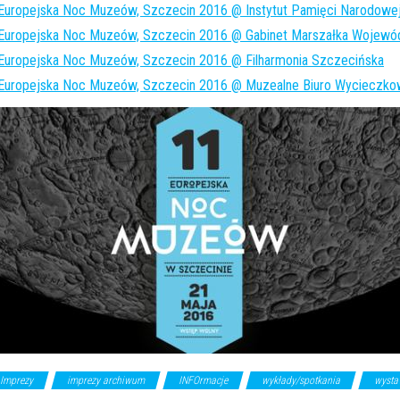
Europejska Noc Muzeów, Szczecin 2016 @ Instytut Pamięci Narodowe
 Europejska Noc Muzeów, Szczecin 2016 @ Gabinet Marszałka Wojew
Europejska Noc Muzeów, Szczecin 2016 @ Filharmonia Szczecińska
 Europejska Noc Muzeów, Szczecin 2016 @ Muzealne Biuro Wycieczk
Imprezy
imprezy archiwum
INFOrmacje
wykłady/spotkania
wysta