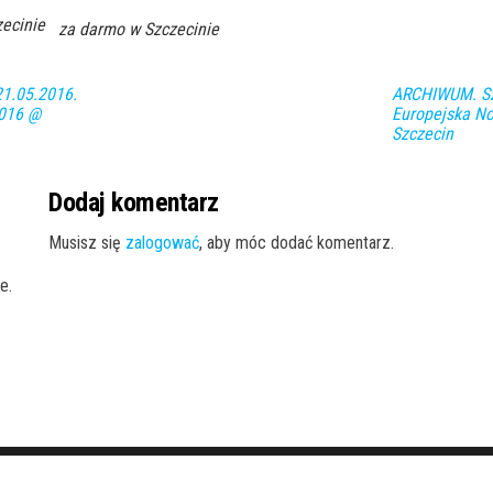
ecinie
za darmo w Szczecinie
1.05.2016.
ARCHIWUM. Szc
2016 @
Europejska N
Szczecin
Dodaj komentarz
Musisz się
zalogować
, aby móc dodać komentarz.
e.
Dumnie wspierane przez
WordPress
|
Motyw:
Envo Magazine