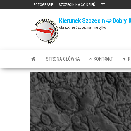
Przejdź
FOTOGRAFIE
SZCZECIN NA CO DZIEŃ
do
Kierunek Szczecin ➫ Dobry K
treści
obrazki ze Szczecina i nie tylko
STRONA GŁÓWNA
✉ KONT@KT
▼ R