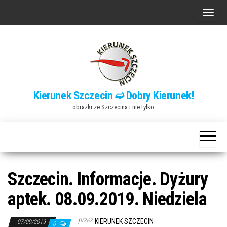
Przejdź
P
do
r
treści
z
e
ł
ą
Kierunek Szczecin ➫ Dobry Kierunek!
c
obrazki ze Szczecina i nie tylko
z
n
a
w
i
Szczecin. Informacje. Dyżury
g
aptek. 08.09.2019. Niedziela
a
c
przez
KIERUNEK SZCZECIN
07/09/2019
0