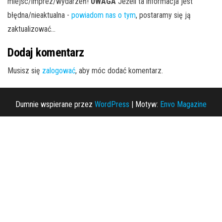
miejsc/imprez/wydarzeń!
UWAGA
Jeżeli ta informacja jest
błędna/nieaktualna -
powiadom nas o tym
, postaramy się ją
zaktualizować...
Dodaj komentarz
Musisz się
zalogować
, aby móc dodać komentarz.
Dumnie wspierane przez
WordPress
|
Motyw:
Envo Magazine