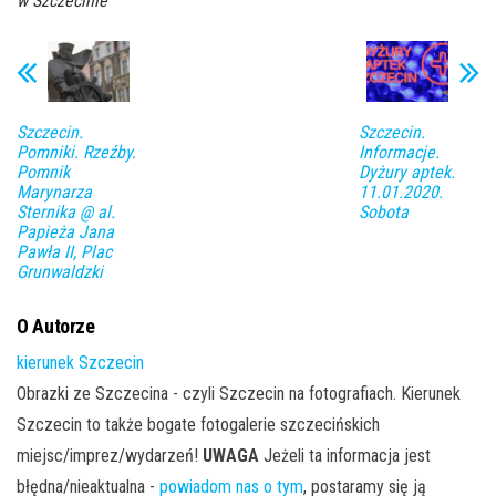
w Szczecinie
Szczecin.
Szczecin.
Pomniki. Rzeźby.
Informacje.
Pomnik
Dyżury aptek.
Marynarza
11.01.2020.
Sternika @ al.
Sobota
Papieża Jana
Pawła II, Plac
Grunwaldzki
O Autorze
kierunek Szczecin
Obrazki ze Szczecina - czyli Szczecin na fotografiach. Kierunek
Szczecin to także bogate fotogalerie szczecińskich
miejsc/imprez/wydarzeń!
UWAGA
Jeżeli ta informacja jest
błędna/nieaktualna -
powiadom nas o tym
, postaramy się ją