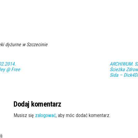
ki dyżurne w Szczecinie
02.2014.
ARCHIWUM. Szc
ley @ Free
Ścieżka Zdrow
Sida – Dick4D
Dodaj komentarz
Musisz się
zalogować
, aby móc dodać komentarz.
li