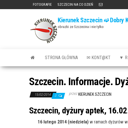
Przejdź
FOTOGRAFIE
SZCZECIN NA CO DZIEŃ
do
Kierunek Szczecin ➫ Dobry K
treści
obrazki ze Szczecina i nie tylko
STRONA GŁÓWNA
✉ KONT@KT
▼ R
Szczecin. Informacje. Dy
przez
KIERUNEK SZCZECIN
15/02/2014
0
Szczecin, dyżury aptek, 16.02
16 lutego 2014 (niedziela)
w ramach dyżurów w 