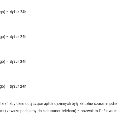
ego) –
dyżur 24h
ego) –
dyżur 24h
ego) –
dyżur 24h
ego) –
dyżur 24h
tarań aby dane dotyczące aptek dyżurnych były aktualne czasami jedna
ymi (zawsze podajemy do nich numer telefonu) – pozwoli to Państwu m