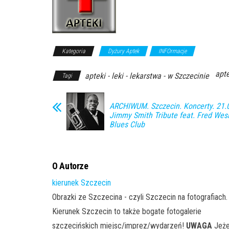
Kategoria
Dyżury Aptek
INFOrmacje
apte
apteki - leki - lekarstwa - w Szczecinie
Tagi
ARCHIWUM. Szczecin. Koncerty. 21.
Jimmy Smith Tribute feat. Fred Wes
Blues Club
O Autorze
kierunek Szczecin
Obrazki ze Szczecina - czyli Szczecin na fotografiach.
Kierunek Szczecin to także bogate fotogalerie
szczecińskich miejsc/imprez/wydarzeń!
UWAGA
Jeże