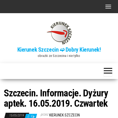
Przejdź
P
do
r
treści
z
e
ł
ą
Kierunek Szczecin ➫ Dobry Kierunek!
c
obrazki ze Szczecina i nie tylko
z
n
a
w
i
Szczecin. Informacje. Dyżury
g
aptek. 16.05.2019. Czwartek
a
c
przez
KIERUNEK SZCZECIN
15/05/2019
0