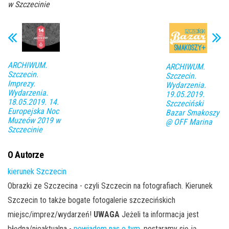
w Szczecinie
ARCHIWUM.
ARCHIWUM.
Szczecin.
Szczecin.
Imprezy.
Wydarzenia.
Wydarzenia.
19.05.2019.
18.05.2019. 14.
Szczeciński
Europejska Noc
Bazar Smakoszy
Muzeów 2019 w
@ OFF Marina
Szczecinie
O Autorze
kierunek Szczecin
Obrazki ze Szczecina - czyli Szczecin na fotografiach. Kierunek
Szczecin to także bogate fotogalerie szczecińskich
miejsc/imprez/wydarzeń!
UWAGA
Jeżeli ta informacja jest
błędna/nieaktualna -
powiadom nas o tym
, postaramy się ją