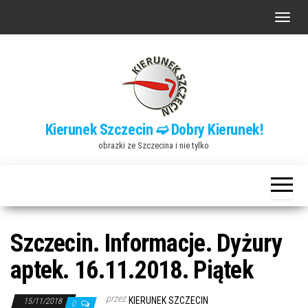
Przejdź
P
do
r
treści
z
e
ł
ą
Kierunek Szczecin ➫ Dobry Kierunek!
c
obrazki ze Szczecina i nie tylko
z
n
a
w
i
Szczecin. Informacje. Dyżury
g
aptek. 16.11.2018. Piątek
a
c
przez
KIERUNEK SZCZECIN
15/11/2018
0