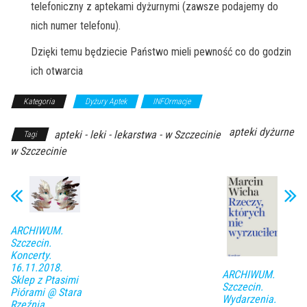
telefoniczny z aptekami dyżurnymi (zawsze podajemy do
nich numer telefonu).
Dzięki temu będziecie Państwo mieli pewność co do godzin
ich otwarcia
Kategoria
Dyżury Aptek
INFOrmacje
apteki dyżurne
apteki - leki - lekarstwa - w Szczecinie
Tagi
w Szczecinie
ARCHIWUM.
Szczecin.
Koncerty.
16.11.2018.
ARCHIWUM.
Sklep z Ptasimi
Szczecin.
Piórami @ Stara
Wydarzenia.
Rzeźnia