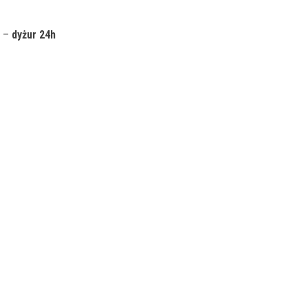
) –
dyżur 24h