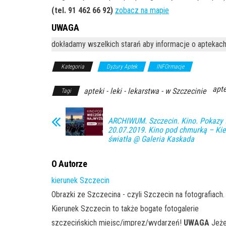
(tel. 91 462 66 92)
zobacz na mapie
UWAGA
dokładamy wszelkich starań aby informacje o aptekach
Kategoria
Dyżury Aptek
INFOrmacje
apte
apteki - leki - lekarstwa - w Szczecinie
Tagi
ARCHIWUM. Szczecin. Kino. Pokazy 
20.07.2019. Kino pod chmurką – Ki
światła @ Galeria Kaskada
O Autorze
kierunek Szczecin
Obrazki ze Szczecina - czyli Szczecin na fotografiach.
Kierunek Szczecin to także bogate fotogalerie
szczecińskich miejsc/imprez/wydarzeń!
UWAGA
Jeże