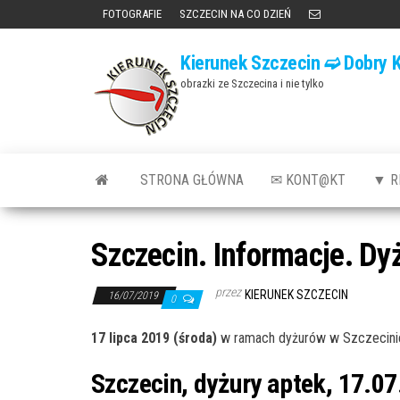
Przejdź
FOTOGRAFIE
SZCZECIN NA CO DZIEŃ
do
Kierunek Szczecin ➫ Dobry K
treści
obrazki ze Szczecina i nie tylko
STRONA GŁÓWNA
✉ KONT@KT
▼ R
Szczecin. Informacje. Dy
przez
KIERUNEK SZCZECIN
16/07/2019
0
17 lipca 2019 (środa)
w ramach dyżurów w Szczecinie
Szczecin, dyżury aptek, 17.07