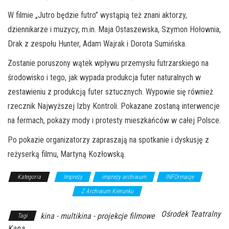
W filmie „Jutro będzie futro” wystąpią też znani aktorzy,
dziennikarze i muzycy, m.in. Maja Ostaszewska, Szymon Hołownia,
Drak z zespołu Hunter, Adam Wajrak i Dorota Sumińska.
Zostanie poruszony wątek wpływu przemysłu futrzarskiego na
środowisko i tego, jak wypada produkcja futer naturalnych w
zestawieniu z produkcją futer sztucznych. Wypowie się również
rzecznik Najwyższej Izby Kontroli. Pokazane zostaną interwencje
na fermach, pokazy mody i protesty mieszkańców w całej Polsce.
Po pokazie organizatorzy zapraszają na spotkanie i dyskusję z
reżyserką filmu, Martyną Kozłowską.
Kategoria
Imprezy
imprezy archiwum
INFOrmacje
kino/projekcje filmowe
Z Archiwum Kierunku
Ośrodek Teatralny
kina - multikina - projekcje filmowe
Tagi
Kana