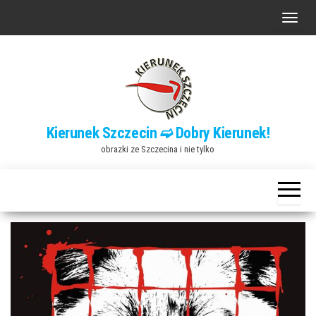
Przejdź
P
do
r
treści
z
e
ł
ą
Kierunek Szczecin ➫ Dobry Kierunek!
c
obrazki ze Szczecina i nie tylko
z
n
a
w
i
g
a
c