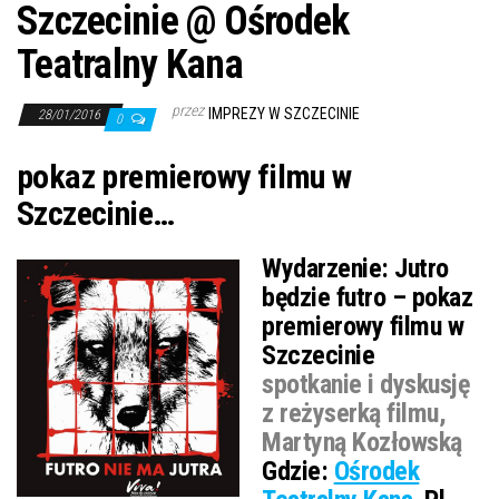
Szczecinie @ Ośrodek
Teatralny Kana
przez
IMPREZY W SZCZECINIE
28/01/2016
0
pokaz premierowy filmu w
Szczecinie…
Wydarzenie:
Jutro
będzie futro – pokaz
premierowy filmu w
Szczecinie
spotkanie i dyskusję
z reżyserką filmu,
Martyną Kozłowską
Gdzie:
Ośrodek