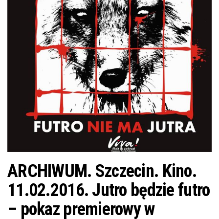
j
ę
ARCHIWUM. Szczecin. Kino.
11.02.2016. Jutro będzie futro
– pokaz premierowy w