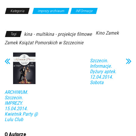
Kategoria
imprezy archiwum
INFOrmacje
Z Archiwum
Kierunku
Kino Zamek
kina - multikina - projekcje filmowe
Tagi
Zamek Książat Pomorskich w Szczecinie
Szczecin.
Informacje.
Dyżury aptek.
12.04.2014.
Sobota
ARCHIWUM.
Szczecin.
IMPREZY.
15.04.2014.
Kwietnik Party @
Lulu Club
O Autorze