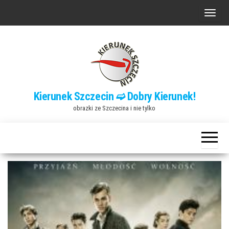
Przejdź
P
do
r
treści
z
e
ł
ą
Kierunek Szczecin ➫ Dobry Kierunek!
c
obrazki ze Szczecina i nie tylko
z
n
a
w
i
g
a
c