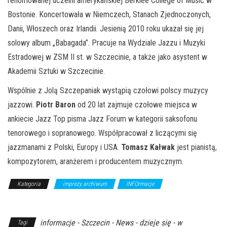
renomowanej uczelni amerykańskiej Berklee College of Music w
Bostonie. Koncertowała w Niemczech, Stanach Zjednoczonych,
Danii, Włoszech oraz Irlandii. Jesienią 2010 roku ukazał się jej
solowy album „Babagada”. Pracuje na Wydziale Jazzu i Muzyki
Estradowej w ZSM II st. w Szczecinie, a także jako asystent w
Akademii Sztuki w Szczecinie.
Wspólnie z Jolą Szczepaniak wystąpią czołowi polscy muzycy
jazzowi.
Piotr Baron
od 20 lat zajmuje czołowe miejsca w
ankiecie Jazz Top pisma Jazz Forum w kategorii saksofonu
tenorowego i sopranowego. Współpracował z liczącymi się
jazzmanami z Polski, Europy i USA.
Tomasz Kałwak
jest pianistą,
kompozytorem, aranżerem i producentem muzycznym.
Kategoria
imprezy archiwum
INFOrmacje
Z Archiwum
Kierunku
informacje - Szczecin - News - dzieje się - w
Tagi