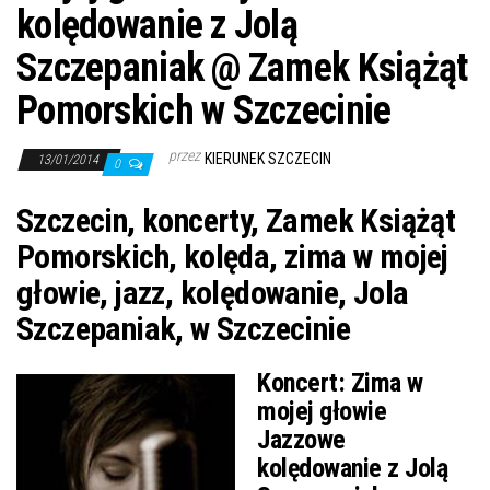
j
kolędowanie z Jolą
ę
Szczepaniak @ Zamek Książąt
Pomorskich w Szczecinie
przez
KIERUNEK SZCZECIN
13/01/2014
0
Szczecin, koncerty, Zamek Książąt
Pomorskich, kolęda, zima w mojej
głowie, jazz, kolędowanie, Jola
Szczepaniak, w Szczecinie
Koncert:
Zima w
mojej głowie
Jazzowe
kolędowanie z Jolą