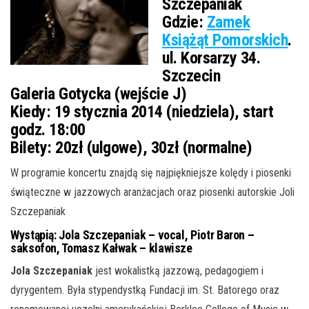
Szczepaniak
Gdzie:
Zamek
Książąt Pomorskich
.
ul. Korsarzy 34.
Szczecin
Galeria Gotycka (wejście J)
Kiedy:
19 stycznia 2014 (niedziela), start
godz. 18:00
Bilety:
20zł (ulgowe), 30zł (normalne)
W programie koncertu znajdą się najpiękniejsze kolędy i piosenki
świąteczne w jazzowych aranżacjach oraz piosenki autorskie Joli
Szczepaniak
Wystąpią: Jola Szczepaniak – vocal, Piotr Baron –
saksofon, Tomasz Kałwak – klawisze
Jola Szczepaniak
jest wokalistką jazzową, pedagogiem i
dyrygentem. Była stypendystką Fundacji im. St. Batorego oraz