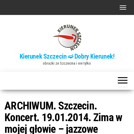
Przejdź
P
do
r
treści
z
e
ł
ą
Kierunek Szczecin ➫ Dobry Kierunek!
c
obrazki ze Szczecina i nie tylko
z
n
a
w
i
ARCHIWUM. Szczecin.
g
Koncert. 19.01.2014. Zima w
a
mojej głowie – jazzowe
c