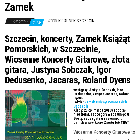
j
Zamek
ę
przez
KIERUNEK SZCZECIN
17/03/2013
0
Szczecin, koncerty, Zamek Książąt
Pomorskich, w Szczecinie,
Wiosenne Koncerty Gitarowe, złota
gitara, Justyna Sobczak, Igor
Dedusenko, Jacaras, Roland Dyens
wystąpią: Justyna Sobczak, Igor
Dedusenko, zespół Jacaras, Roland
Dyens
Gdzie:
Zamek Książąt Pomorskich.
Szczecin
Kiedy:
23-24 marca 2013 (sobota-
niedziela), szczegóły w rozwinięciu
Bilety:
szczegóły w rozwinięciu
do nabycia w kasie Zamku lub CIKiT
Wiosenne Koncerty Gitarowe to