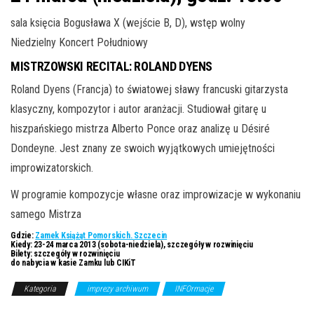
sala księcia Bogusława X (wejście B, D), wstęp wolny
Niedzielny Koncert Południowy
MISTRZOWSKI RECITAL: ROLAND DYENS
Roland Dyens (Francja) to światowej sławy francuski gitarzysta
klasyczny, kompozytor i autor aranżacji. Studiował gitarę u
hiszpańskiego mistrza Alberto Ponce oraz analizę u Désiré
Dondeyne. Jest znany ze swoich wyjątkowych umiejętności
improwizatorskich.
W programie kompozycje własne oraz improwizacje w wykonaniu
samego Mistrza
Gdzie:
Zamek Książąt Pomorskich. Szczecin
Kiedy:
23-24 marca 2013 (sobota-niedziela), szczegóły w rozwinięciu
Bilety:
szczegóły w rozwinięciu
do nabycia w kasie Zamku lub CIKiT
Kategoria
imprezy archiwum
INFOrmacje
Z Archiwum
Kierunku