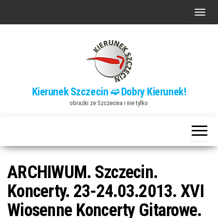
Przejdź
P
do
r
treści
z
e
ł
ą
Kierunek Szczecin ➫ Dobry Kierunek!
c
obrazki ze Szczecina i nie tylko
z
n
a
w
i
ARCHIWUM. Szczecin.
g
Koncerty. 23-24.03.2013. XVI
a
Wiosenne Koncerty Gitarowe.
c