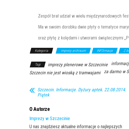
​ ​
​Zespół brał udział w wielu ​międzynarodowych fest
Ma w swoim dorobku dwie płyty o tematyce marynis
​oraz płytę z kolędami i utworami świątecznymi „
Kategoria
imprezy archiwum
INFOrmacje
Z A
informacj
imprezy plenerowe w Szczecinie
Tagi
za darmo w S
Szczecin nie jest wioską z tramwajami
Szczecin. Informacje. Dyżury aptek. 22.08.2014.
Piątek
O Autorze
Imprezy w Szczecinie
U nas znajdziesz aktualne informacje o najlepszych