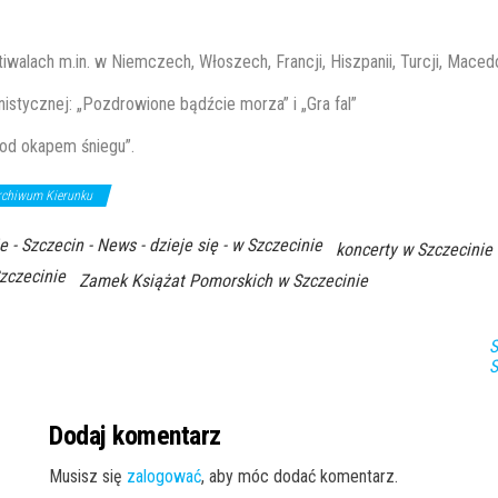
iwalach m.in. ​w Niemczech, Włoszech, Francji, Hiszpanii, Turcji, Maced
tycznej: „Pozdrowione bądźcie morza” i​ „Gra fal”
Pod okapem śniegu”.
rchiwum Kierunku
e - Szczecin - News - dzieje się - w Szczecinie
koncerty w Szczecinie
zczecinie
Zamek Książat Pomorskich w Szczecinie
S
S
Dodaj komentarz
Musisz się
zalogować
, aby móc dodać komentarz.