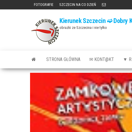
Przejdź
FOTOGRAFIE
SZCZECIN NA CO DZIEŃ
do
Kierunek Szczecin ➫ Dobry K
treści
obrazki ze Szczecina i nie tylko
STRONA GŁÓWNA
✉ KONT@KT
▼ R