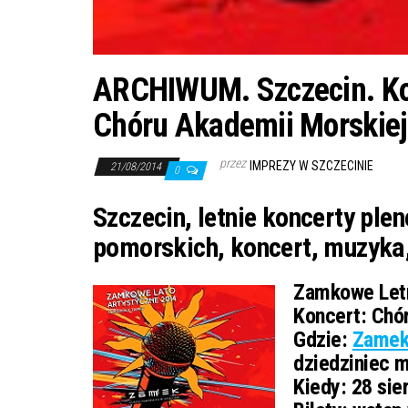
ARCHIWUM. Szczecin. Kon
Chóru Akademii Morskiej
przez
IMPREZY W SZCZECINIE
21/08/2014
0
Szczecin, letnie koncerty ple
pomorskich, koncert, muzyka,
Zamkowe Letn
Koncert:
Chór
Gdzie:
Zamek
dziedziniec 
Kiedy:
28 sier