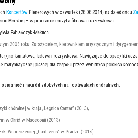
wolny
ych
Koncertów
Plenerowych w czwartek (28.08.2014) na dziedzińcu
Za
emii Morskiej – w programie muzyka filmowa i rozrywkowa.
ylwia Fabiańczyk-Makuch
utym 2003 roku. Założycielem, kierownikiem artystycznym i dyrygentem
toryjno-kantatowa, ludowa i rozrywkowa. Nawiązując do specyfiki uczelni
 marynistycznej pisanej dla zespołu przez wybitnych polskich kompoz
osiągnięć i nagród zdobytych na festiwalach chóralnych.
yki chóralnej w kraju „Legnica Cantat” (2013),
ym w Ohrid w Macedonii (2013)
ki Współczesnej „Canti veris” w Pradze (2014).