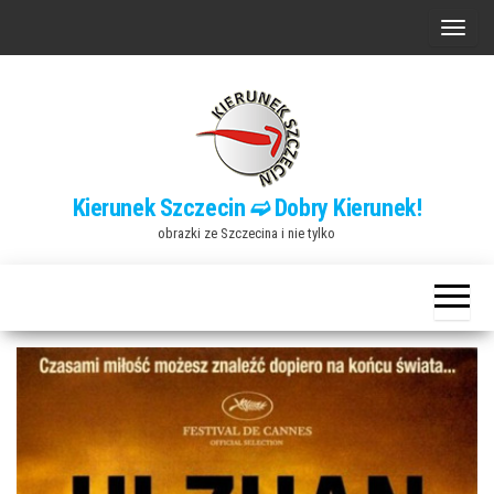
Przejdź
P
do
r
treści
z
e
ł
ą
Kierunek Szczecin ➫ Dobry Kierunek!
c
obrazki ze Szczecina i nie tylko
z
n
a
w
i
g
a
c