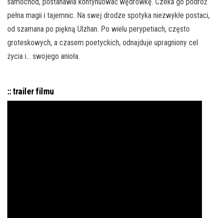
samochód, postanawia kontynuować wędrówkę. Czeka go podróż
pełna magii i tajemnic. Na swej drodze spotyka niezwykłe postaci,
od szamana po piękną Ulzhan. Po wielu perypetiach, często
groteskowych, a czasem poetyckich, odnajduje upragniony cel
życia i… swojego anioła.
:: trailer filmu