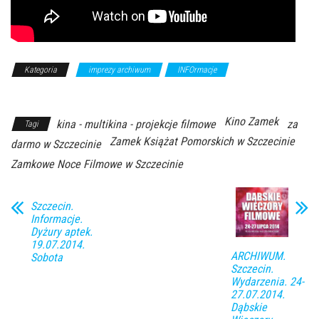
Kategoria
imprezy archiwum
INFOrmacje
Z Archiwum
Kierunku
Kino Zamek
kina - multikina - projekcje filmowe
za
Tagi
Zamek Książat Pomorskich w Szczecinie
darmo w Szczecinie
Zamkowe Noce Filmowe w Szczecinie
Szczecin.
Informacje.
Dyżury aptek.
19.07.2014.
ARCHIWUM.
Sobota
Szczecin.
Wydarzenia. 24-
27.07.2014.
Dąbskie